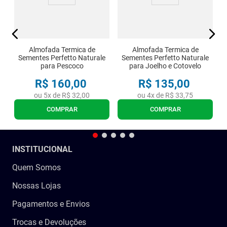
Almofada Termica de
Almofada Termica de
Sementes Perfetto Naturale
Sementes Perfetto Naturale
para Pescoco
para Joelho e Cotovelo
R$
160
,
00
R$
135
,
00
ou
5
x de
R$
32
,
00
ou
4
x de
R$
33
,
75
COMPRAR
COMPRAR
INSTITUCIONAL
Quem Somos
Nossas Lojas
Pagamentos e Envios
Trocas e Devoluções