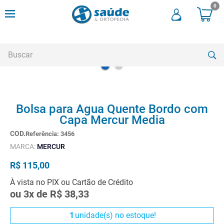
0
Buscar
TERMOS MAIS BUSCADOS
Bolsa para Agua Quente Bordo com
1
º
andadores
Capa Mercur Media
2
º
meia compressao
Referência
:
3456
3
º
cadeira higienica
MARCA:
MERCUR
4
º
cadeira rodas
R$
115
,
00
5
º
munique
À vista no PIX ou Cartão de Crédito
ou
3
x de
R$
38
,
33
6
º
muleta
7
º
almofadas
1
unidade(s) no estoque!