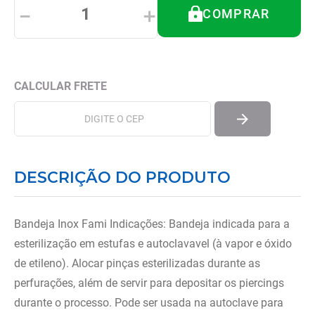
8
º
almofadas
－
＋
COMPRAR
9
º
imobilizador joelho
10
º
ortese polegar punho
DESCRIÇÃO DO PRODUTO
Bandeja Inox Fami Indicações: Bandeja indicada para a
esterilização em estufas e autoclavavel (à vapor e óxido
de etileno). Alocar pinças esterilizadas durante as
perfurações, além de servir para depositar os piercings
durante o processo. Pode ser usada na autoclave para