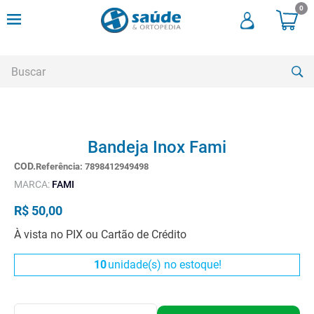
0
Buscar
TERMOS MAIS BUSCADOS
Bandeja Inox Fami
1
º
andadores
Referência
:
7898412949498
2
º
meia compressao
MARCA:
FAMI
3
º
cadeira rodas
R$
50
,
00
4
º
cadeira higienica
À vista no PIX ou Cartão de Crédito
5
º
tipoia
10
unidade(s) no estoque!
6
º
muleta
7
º
munique