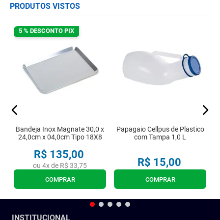
PRODUTOS VISTOS
5 % DESCONTO PIX
ml
Bandeja Inox Magnate 30,0 x
Papagaio Cellpus de Plastico
24,0cm x 04,0cm Tipo 18X8
com Tampa 1,0 L
R$
135
,
00
R$
15
,
00
ou
4
x de
R$
33
,
75
COMPRAR
COMPRAR
INSTITUCIONAL