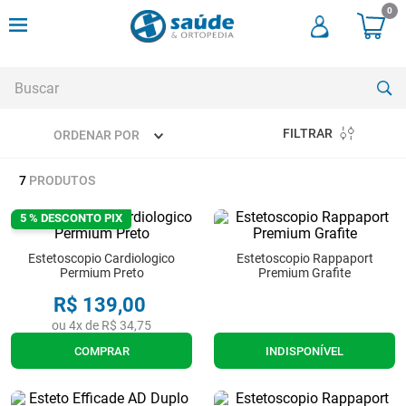
0
Buscar
FILTRAR
ORDENAR POR
TERMOS MAIS BUSCADOS
7
PRODUTOS
1
º
andadores
2
º
meia compressao
5 % DESCONTO PIX
3
º
cadeira rodas
Estetoscopio Cardiologico
Estetoscopio Rappaport
Permium Preto
Premium Grafite
4
º
bota imobilizadora
R$
139
,
00
5
º
andador
ou
4
x de
R$
34
,
75
6
º
imobilizador joelho
COMPRAR
INDISPONÍVEL
7
º
cadeira rodas agile