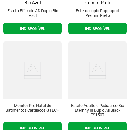
8
º
tipoia
9
Esteto Efficade AD Duplo Bic
º
cadeira higienica
Estetoscopio Rappaport
Azul
Premim Preto
10
º
munique
INDISPONÍVEL
INDISPONÍVEL
Monitor Pre Natal de
Esteto Adulto e Pediatrico Bic
Batimentos Cardiacos GTECH
Eternity III Duplo All Black
ES1507
INDISPONÍVEL
INDISPONÍVEL