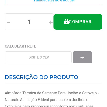
1
unidade(s) no estoque!
8
º
tipoia
9
º
cadeira higienica
10
º
munique
－
＋
COMPRAR
DESCRIÇÃO DO PRODUTO
Almofada Térmica de Semente Para Joelho e Cotovelo -
Naturale Aplicação É ideal para uso em Joelhos e
Cotovelos para proporcionar conforto em: contusões,