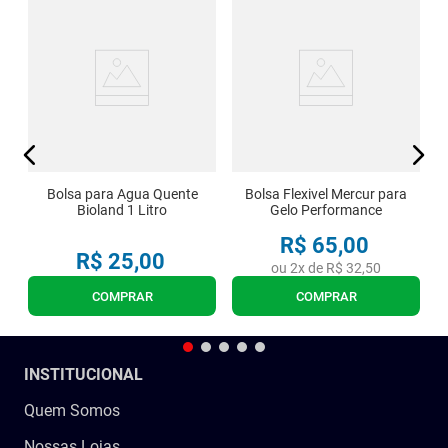
ro
G
Bolsa para Agua Quente
Bolsa Flexivel Mercur para
Bioland 1 Litro
Gelo Performance
R$
65
,
00
R$
25
,
00
ou
2
x de
R$
32
,
50
COMPRAR
COMPRAR
INSTITUCIONAL
Quem Somos
Nossas Lojas