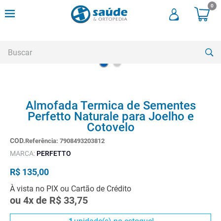
0
Buscar
TERMOS MAIS BUSCADOS
Almofada Termica de Sementes
1
º
andadores
Perfetto Naturale para Joelho e
2
º
meia compressao
Cotovelo
3
º
cadeira rodas
Referência
:
7908493203812
MARCA:
PERFETTO
4
º
bota imobilizadora
R$
135
,
00
5
º
andador
À vista no PIX ou Cartão de Crédito
6
º
imobilizador joelho
ou
4
x de
R$
33
,
75
7
º
cadeira rodas agile