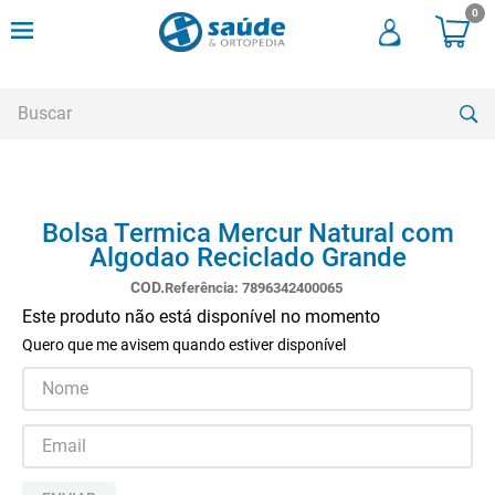
0
Buscar
TERMOS MAIS BUSCADOS
Bolsa Termica Mercur Natural com
1
º
andadores
Algodao Reciclado Grande
2
º
meia compressao
Referência
:
7896342400065
3
º
cadeira rodas
Este produto não está disponível no momento
Quero que me avisem quando estiver disponível
4
º
cadeira higienica
5
º
tipoia
6
º
muleta
7
º
munique