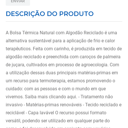
ENVIAR
8
º
almofadas
DESCRIÇÃO DO PRODUTO
9
º
imobilizador joelho
10
º
ortese polegar punho
A Bolsa Térmica Natural com Algodão Reciclado é uma
alternativa sustentável para a aplicação de frio e calor
terapêuticos. Feita com carinho, é produzida em tecido de
algodão reciclado e preenchida com caroços de palmeira
de juçara, cultivados em processo de agroecologia. Com
a utilização dessas duas principais matérias-primas em
um recurso para termoterapia, estamos promovendo o
cuidado: com as pessoas e com o mundo em que
vivemos. Saiba mais clicando aqui. - Tratamento não
invasivo - Matérias-primas renováveis - Tecido reciclado e
reciclável - Capa lavável O recurso possui formato
versátil, podendo ser utilizado em qualquer parte do