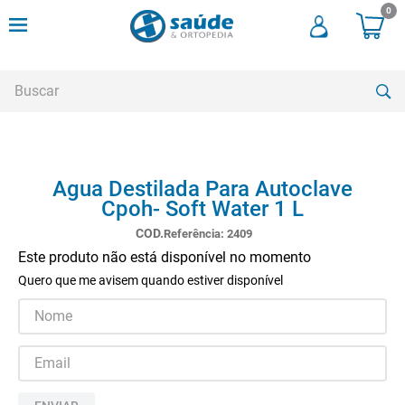
0
Buscar
TERMOS MAIS BUSCADOS
Agua Destilada Para Autoclave
1
º
andadores
Cpoh- Soft Water 1 L
2
º
meia compressao
Referência
:
2409
3
º
cadeira rodas
Este produto não está disponível no momento
Quero que me avisem quando estiver disponível
4
º
cadeira higienica
5
º
tipoia
6
º
muleta
7
º
munique