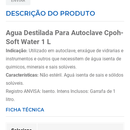
ENVIAR
8
º
almofadas
DESCRIÇÃO DO PRODUTO
9
º
imobilizador joelho
10
º
ortese polegar punho
Agua Destilada Para Autoclave Cpoh-
Soft Water 1 L
Indicação:
Utilizado em autoclave, enxágue de vidrarias e
instrumentos e outros que necessitem de água isenta de
quimicos, minerais e sais solúveis.
Características:
Não estéril. Aguá isenta de sais e sólidos
solúveis.
Registro ANVISA: Isento. Intens Inclusos: Garrafa de 1
litro.
FICHA TÉCNICA