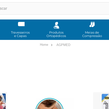
RMOS MAIS BUSCADOS
andadores
meia compressao
Travesseiros
Produtos
Meias de
e Capas
Ortopédicos
Compressão
cadeira rodas
AGPMED
bota imobilizadora
andador
imobilizador joelho
cadeira rodas agile
tipoia
cadeira higienica
º
munique