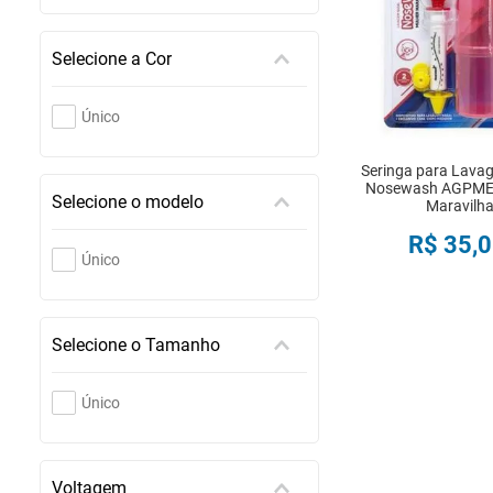
Selecione a Cor
Único
Seringa para Lava
Nosewash AGPME
Selecione o modelo
Maravilh
R$
35
,
0
Único
COMPRA
Selecione o Tamanho
Único
Voltagem