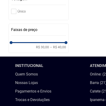
Único
Faixas de preço
R$ 30,00
–
R$ 40,00
INSTITUCIONAL
ATENDI
Quem Somos
Online: (
Nossas Lojas
Barra (21
Pagamentos e Envios
Catete (2
Trocas e Devoluções
Ipanema 