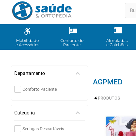
Buscar
TE
1
º
2
º
Mobilidade
Conforto do
Almofadas
e Acessórios
Paciente
e Colchões
3
º
4
º
5
º
Departamento
AGPMED
6
º
Conforto Paciente
7
º
4
PRODUTOS
8
º
Categoria
9
º
10
Seringas Descartáveis