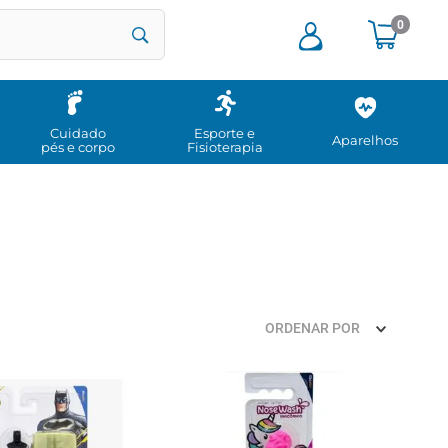
0
Cuidado
Esporte e
Aparelhos
pés e corpo
Fisioterapia
ORDENAR POR