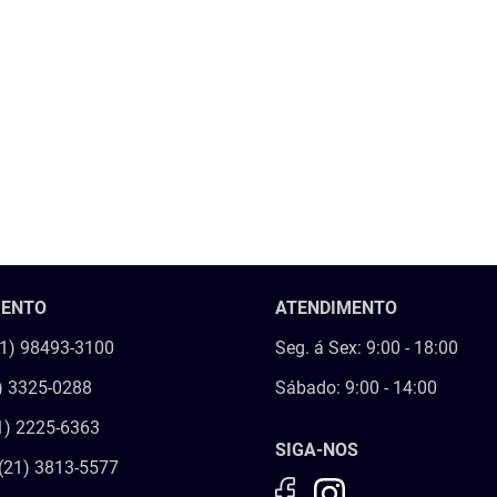
MENTO
ATENDIMENTO
21) 98493-3100
Seg. á Sex: 9:00 - 18:00
) 3325-0288
Sábado: 9:00 - 14:00
1) 2225-6363
SIGA-NOS
(21) 3813-5577