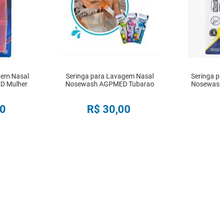
gem Nasal
Seringa para Lavagem Nasal
Seringa 
D Mulher
Nosewash AGPMED Tubarao
Nosewas
a
0
R$
30
,
00
R
COMPRAR
IN