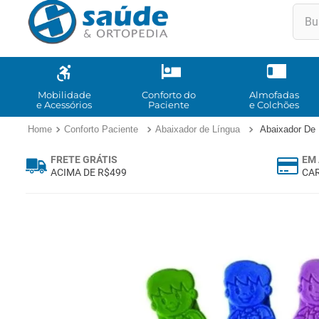
Buscar
TE
1
º
2
º
Mobilidade
Conforto do
Almofadas
e Acessórios
Paciente
e Colchões
3
º
Conforto Paciente
Abaixador de Língua
Abaixador De 
4
º
FRETE GRÁTIS
EM 
5
º
ACIMA DE R$499
CAR
6
º
7
º
8
º
9
º
10