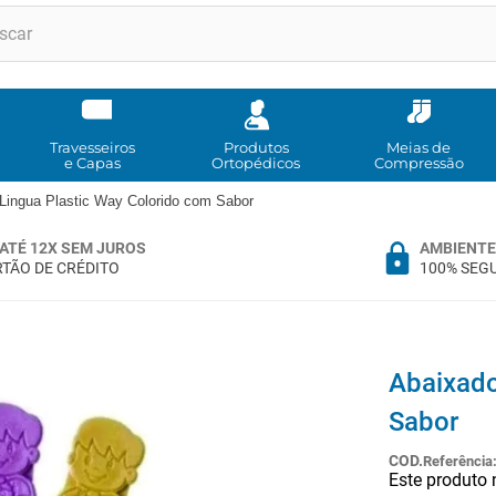
RMOS MAIS BUSCADOS
andadores
meia compressao
Travesseiros
Produtos
Meias de
e Capas
Ortopédicos
Compressão
cadeira rodas
Lingua Plastic Way Colorido com Sabor
andador
ATÉ 12X SEM JUROS
AMBIENTE
cadeira rodas agile
TÃO DE CRÉDITO
100% SEG
cadeira higienica
munique
tipoia
Abaixado
imobilizador joelho
Sabor
º
bota imobilizadora
Referência
Este produto