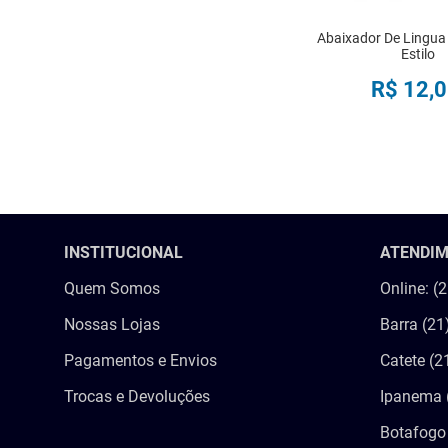
Abaixador De Lingua
Estilo
R$
12
,
0
COMPRA
INSTITUCIONAL
ATENDI
Quem Somos
Online: (
Nossas Lojas
Barra (21
Pagamentos e Envios
Catete (2
Trocas e Devoluções
Ipanema 
Botafogo