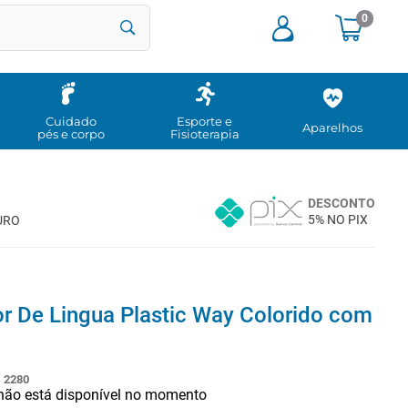
0
Cuidado
Esporte e
Aparelhos
pés e corpo
Fisioterapia
DESCONTO
5% NO PIX
URO
r De Lingua Plastic Way Colorido com
:
2280
 não está disponível no momento