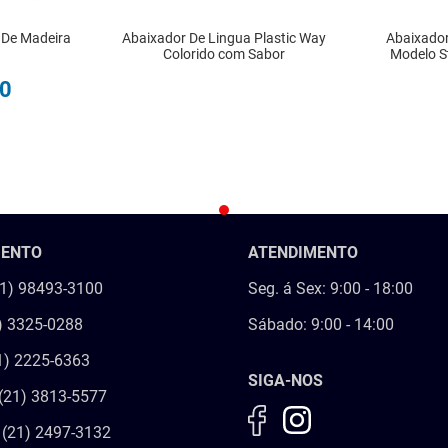
 De Madeira
Abaixador De Lingua Plastic Way
Abaixador
Colorido com Sabor
Modelo S
0
R
INDISPONÍVEL
IN
MENTO
ATENDIMENTO
21) 98493-3100
Seg. á Sex: 9:00 - 18:00
) 3325-0288
Sábado: 9:00 - 14:00
1) 2225-6363
SIGA-NOS
(21) 3813-5577
 (21) 2497-3132