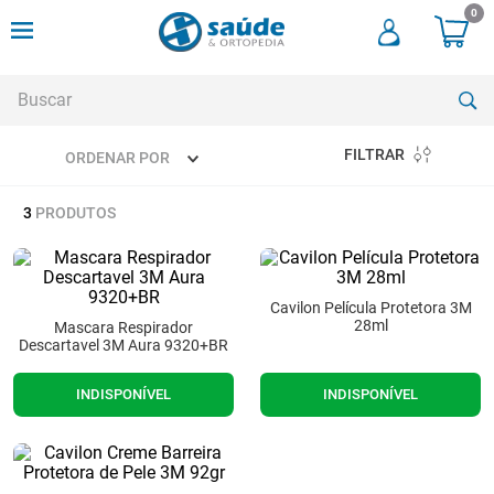
0
Buscar
FILTRAR
ORDENAR POR
TERMOS MAIS BUSCADOS
3
PRODUTOS
1
º
cadeira rodas
2
º
meia compressao
3
º
andadores
Cavilon Película Protetora 3M
28ml
Mascara Respirador
4
º
imobilizador joelho
Descartavel 3M Aura 9320+BR
5
º
bota imobilizadora
INDISPONÍVEL
INDISPONÍVEL
6
º
cadeira rodas agile
7
º
meia antitrombo
8
º
andador