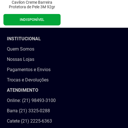
Cavilon Creme Barreira
Protetora de Pele 3M 92gr
9
º
tipoia
10
º
cadeira higienica
INDISPONÍVEL
INSTITUCIONAL
Quem Somos
Nossas Lojas
Pagamentos e Envios
Trocas e Devoluções
ATENDIMENTO
Online: (21) 98493-3100
Barra (21) 3325-0288
Catete (21) 2225-6363