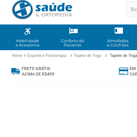
Buscar
TE
1
º
2
º
Mobilidade
Conforto do
Almofadas
e Acessórios
Paciente
e Colchões
3
º
Esporte e Fisioterapia
Tapete de Yoga
Tapete de Yog
4
º
FRETE GRÁTIS
EM 
5
º
ACIMA DE R$499
CAR
6
º
7
º
8
º
9
º
10