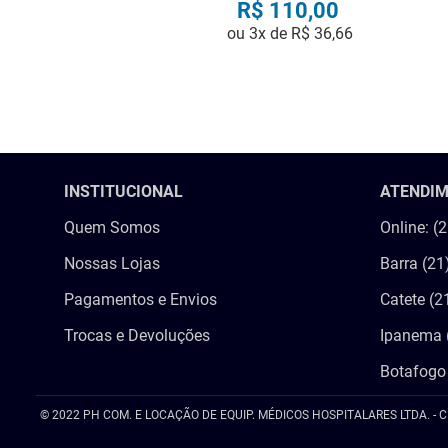
R$
110
,
00
ou
3
x de
R$
36
,
66
COMPRAR
INSTITUCIONAL
ATENDI
Quem Somos
Online: (
Nossas Lojas
Barra (21
Pagamentos e Envios
Catete (2
Trocas e Devoluções
Ipanema 
Botafogo
© 2022 PH COM. E LOCAÇÃO DE EQUIP. MÉDICOS HOSPITALARES LTDA. - C