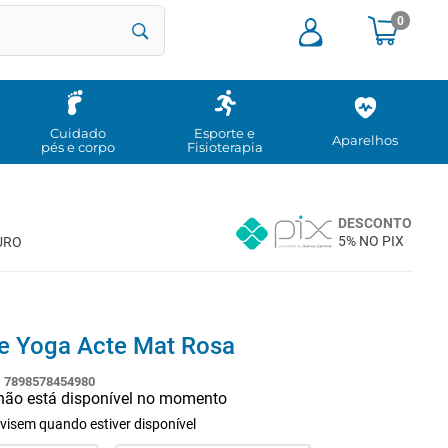
0
Cuidado
Esporte e
Aparelhos
pés e corpo
Fisioterapia
DESCONTO
5% NO PIX
URO
e Yoga Acte Mat Rosa
:
7898578454980
 não está disponível no momento
visem quando estiver disponível