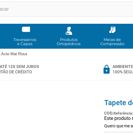
RMOS MAIS BUSCADOS
andadores
meia compressao
Travesseiros
Produtos
Meias de
e Capas
Ortopédicos
Compressão
cadeira rodas
a Acte Mat Rosa
andador
ATÉ 12X SEM JUROS
AMBIENTE
cadeira rodas agile
TÃO DE CRÉDITO
100% SEG
cadeira higienica
tipoia
munique
Tapete d
imobilizador joelho
Referência
Este produto
º
almofadas
Quero que me a