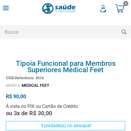
0
Buscar
TERMOS MAIS BUSCADOS
Tipoia Funcional para Membros
1
º
cadeira rodas
Superiores Medical Feet
2
º
meia compressao
Referência
:
3074
3
º
andadores
MARCA:
MEDICAL FEET
4
º
imobilizador joelho
R$
90
,
00
5
º
bota imobilizadora
À vista no PIX ou Cartão de Crédito
ou
3
x de
R$
30
,
00
6
º
cadeira rodas agile
7
º
meia antitrombo
1
unidade(s) no estoque!