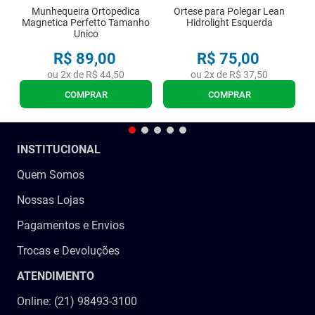
Munhequeira Ortopedica
Ortese para Polegar Lean
Magnetica Perfetto Tamanho
Hidrolight Esquerda
Unico
R$
89
,
00
R$
75
,
00
ou
2
x de
R$
44
,
50
ou
2
x de
R$
37
,
50
COMPRAR
COMPRAR
INSTITUCIONAL
Quem Somos
Nossas Lojas
Pagamentos e Envios
Trocas e Devoluções
ATENDIMENTO
Online: (21) 98493-3100