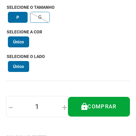
8
º
andador
SELECIONE O TAMANHO
9
º
tipoia
G
P
10
º
cadeira higienica
SELECIONE A COR
Único
SELECIONE O LADO
Único
－
＋
COMPRAR