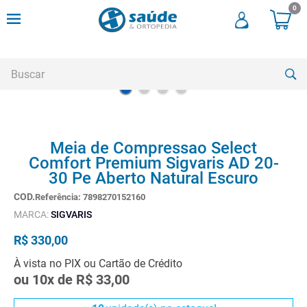
0
Buscar
TERMOS MAIS BUSCADOS
Meia de Compressao Select
1
º
andadores
Comfort Premium Sigvaris AD 20-
2
º
meia compressao
30 Pe Aberto Natural Escuro
3
º
cadeira rodas
Referência
:
7898270152160
MARCA:
SIGVARIS
4
º
andador
R$
330
,
00
5
º
cadeira rodas agile
À vista no PIX ou Cartão de Crédito
6
º
cadeira higienica
ou
10
x de
R$
33
,
00
7
º
munique