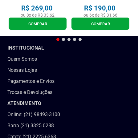
R$
269
,
00
R$
190
,
00
ou
8
x de
R$
33
,
62
ou
6
x de
R$
31
,
66
COMPRAR
COMPRAR
INSTITUCIONAL
Quem Somos
Nossas Lojas
Pagamentos e Envios
Trocas e Devoluções
ATENDIMENTO
Online: (21) 98493-3100
Barra (21) 3325-0288
Catete (21) 2225-6363