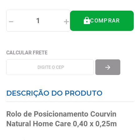
8
º
tipoia
9
º
imobilizador joelho
－
＋
COMPRAR
10
º
bota imobilizadora
DESCRIÇÃO DO PRODUTO
Rolo de Posicionamento Courvin
Natural Home Care 0,40 x 0,25m