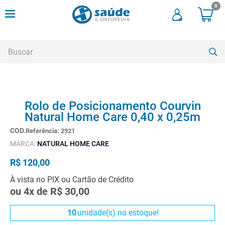
0
Buscar
TERMOS MAIS BUSCADOS
Rolo de Posicionamento Courvin
1
º
andadores
Natural Home Care 0,40 x 0,25m
2
º
meia compressao
Referência
:
2921
3
º
cadeira rodas
MARCA:
NATURAL HOME CARE
4
º
andador
R$
120
,
00
5
º
cadeira rodas agile
À vista no PIX ou Cartão de Crédito
ou
4
x de
R$
30
,
00
6
º
cadeira higienica
7
º
munique
10
unidade(s) no estoque!