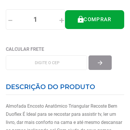
8
º
tipoia
9
º
imobilizador joelho
－
＋
COMPRAR
10
º
bota imobilizadora
DESCRIÇÃO DO PRODUTO
Almofada Encosto Anatômico Triangular Recoste Bem
Duoflex É Ideal para se recostar para assistir tv, ler um
livro, dar mais conforto na cama e até mesmo descansar