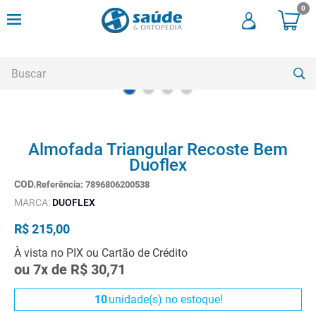
0
Buscar
TERMOS MAIS BUSCADOS
Almofada Triangular Recoste Bem
1
º
andadores
Duoflex
2
º
meia compressao
Referência
:
7896806200538
3
º
cadeira rodas
MARCA:
DUOFLEX
4
º
andador
R$
215
,
00
5
º
cadeira rodas agile
À vista no PIX ou Cartão de Crédito
ou
7
x de
R$
30
,
71
6
º
cadeira higienica
7
º
munique
10
unidade(s) no estoque!