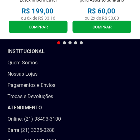
Latex Impermeavel
para Assento Sanitario
R$
199
,
00
R$
60
,
00
ou
6
x de
R$
33
,
16
ou
2
x de
R$
30
,
00
COMPRAR
COMPRAR
INSTITUCIONAL
Quem Somos
Nossas Lojas
Pagamentos e Envios
Trocas e Devoluções
ATENDIMENTO
Online: (21) 98493-3100
Barra (21) 3325-0288