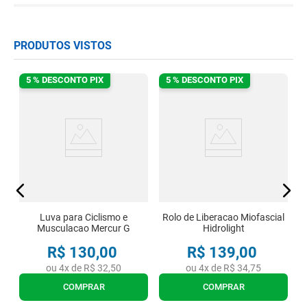
PRODUTOS VISTOS
5 % DESCONTO PIX
5 % DESCONTO PIX
B
Luva para Ciclismo e
Rolo de Liberacao Miofascial
Musculacao Mercur G
Hidrolight
R$
130
,
00
R$
139
,
00
ou
4
x de
R$
32
,
50
ou
4
x de
R$
34
,
75
COMPRAR
COMPRAR