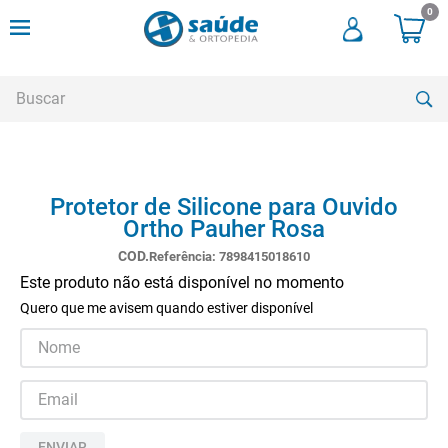
0
Buscar
TERMOS MAIS BUSCADOS
Protetor de Silicone para Ouvido
1
º
andadores
Ortho Pauher Rosa
2
º
meia compressao
Referência
:
7898415018610
3
º
cadeira rodas
Este produto não está disponível no momento
Quero que me avisem quando estiver disponível
4
º
bota imobilizadora
5
º
andador
6
º
imobilizador joelho
7
º
cadeira rodas agile
ENVIAR