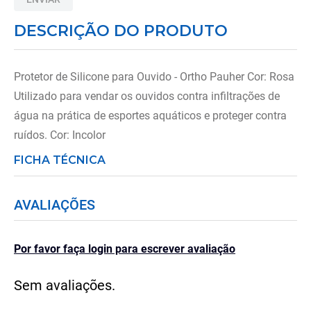
8
º
tipoia
DESCRIÇÃO DO PRODUTO
9
º
cadeira higienica
10
º
munique
Protetor de Silicone para Ouvido - Ortho Pauher Cor: Rosa
Utilizado para vendar os ouvidos contra infiltrações de
água na prática de esportes aquáticos e proteger contra
ruídos. Cor: Incolor
FICHA TÉCNICA
AVALIAÇÕES
Por favor faça login para escrever avaliação
Sem avaliações.