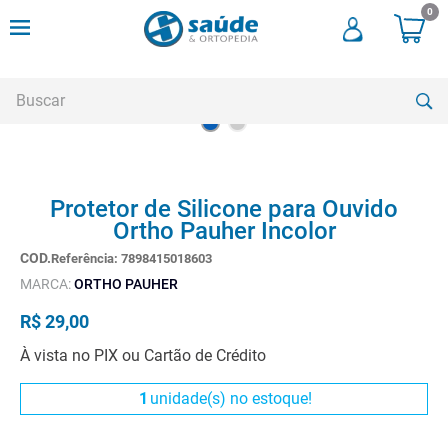
0
Buscar
TERMOS MAIS BUSCADOS
Protetor de Silicone para Ouvido
1
º
cadeira rodas
Ortho Pauher Incolor
2
º
meia compressao
Referência
:
7898415018603
3
º
andadores
MARCA:
ORTHO PAUHER
4
º
imobilizador joelho
R$
29
,
00
5
º
bota imobilizadora
À vista no PIX ou Cartão de Crédito
6
º
cadeira rodas agile
1
unidade(s) no estoque!
7
º
meia antitrombo