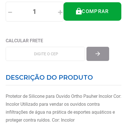
8
º
andador
－
＋
COMPRAR
9
º
tipoia
10
º
cadeira higienica
DESCRIÇÃO DO PRODUTO
Protetor de Silicone para Ouvido Ortho Pauher Incolor Cor:
Incolor Utilizado para vendar os ouvidos contra
infiltrações de água na prática de esportes aquáticos e
proteger contra ruídos. Cor: Incolor