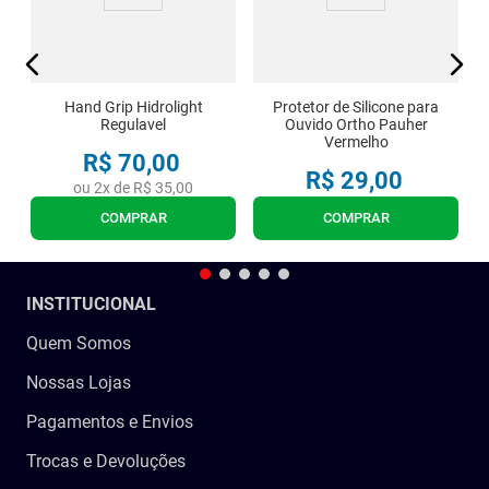
Hand Grip Hidrolight
Protetor de Silicone para
Regulavel
Ouvido Ortho Pauher
Vermelho
R$
70
,
00
R$
29
,
00
ou
2
x de
R$
35
,
00
COMPRAR
COMPRAR
INSTITUCIONAL
Quem Somos
Nossas Lojas
Pagamentos e Envios
Trocas e Devoluções