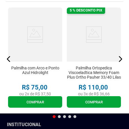
5 % DESCONTO PIX
o
P
Palmilha com Arco e Ponto
Palmilha Ortopedica
Azul Hidrolight
Viscoeladtica Memory Foam
Plus Ortho Pauher 33/40 Lilas
R$
75
,
00
R$
110
,
00
ou
2
x de
R$
37
,
50
ou
3
x de
R$
36
,
66
COMPRAR
COMPRAR
INSTITUCIONAL