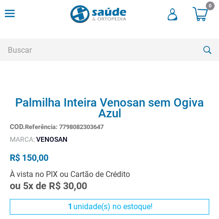
0
Buscar
TERMOS MAIS BUSCADOS
Palmilha Inteira Venosan sem Ogiva
1
º
andadores
Azul
2
º
meia compressao
Referência
:
7798082303647
3
º
cadeira rodas
MARCA:
VENOSAN
4
º
bota imobilizadora
R$
150
,
00
5
º
andador
À vista no PIX ou Cartão de Crédito
ou
5
x de
R$
30
,
00
6
º
imobilizador joelho
7
º
cadeira rodas agile
1
unidade(s) no estoque!