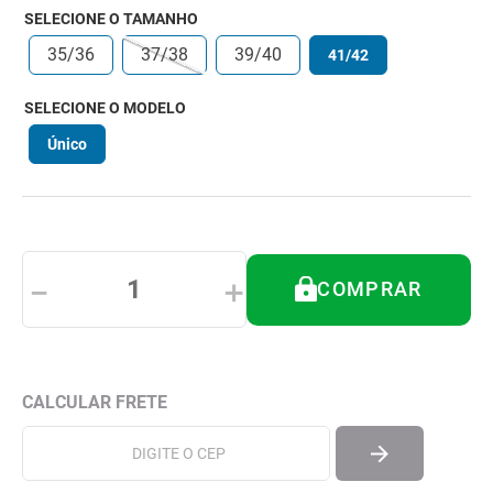
8
º
tipoia
SELECIONE O TAMANHO
9
º
cadeira higienica
35/36
37/38
39/40
41/42
10
º
munique
SELECIONE O MODELO
Único
－
＋
COMPRAR