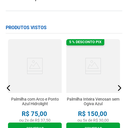
PRODUTOS VISTOS
5 % DESCONTO PIX
o
P
Palmilha com Arco e Ponto
Palmilha Inteira Venosan sem
Azul Hidrolight
Ogiva Azul
R$
75
,
00
R$
150
,
00
ou
2
x de
R$
37
,
50
ou
5
x de
R$
30
,
00