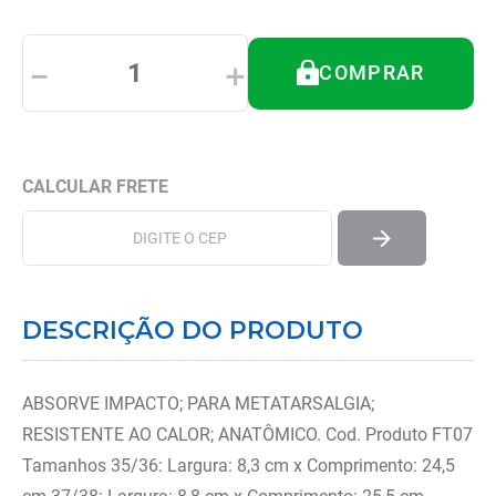
8
º
tipoia
9
º
ortese polegar punho
－
＋
COMPRAR
10
º
imobilizador joelho
DESCRIÇÃO DO PRODUTO
ABSORVE IMPACTO; PARA METATARSALGIA;
RESISTENTE AO CALOR; ANATÔMICO. Cod. Produto FT07
Tamanhos 35/36: Largura: 8,3 cm x Comprimento: 24,5