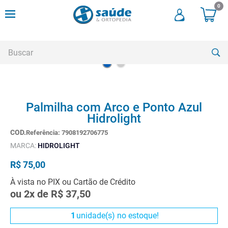
0
Buscar
TERMOS MAIS BUSCADOS
Palmilha com Arco e Ponto Azul
1
º
andadores
Hidrolight
2
º
meia compressao
Referência
:
7908192706775
3
º
cadeira higienica
MARCA:
HIDROLIGHT
4
º
cadeira rodas
R$
75
,
00
5
º
munique
À vista no PIX ou Cartão de Crédito
ou
2
x de
R$
37
,
50
6
º
muleta
7
º
almofadas
1
unidade(s) no estoque!