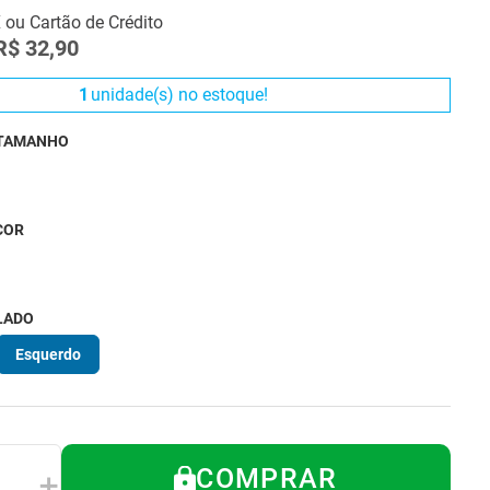
X ou Cartão de Crédito
R$
32
,
90
1
unidade(s) no estoque!
 TAMANHO
COR
LADO
Esquerdo
COMPRAR
＋