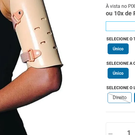
À vista no PI
ou
10
x de
SELECIONE O
Único
SELECIONE A 
Único
SELECIONE O 
Direito
－