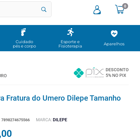
0
Cuidado
Esporte e
Aparelhos
pés e corpo
Fisioterapia
DESCONTO
5% NO PIX
URO
ra Fratura do Umero Dilepe Tamanho
MARCA:
DILEPE
:
7898274675566
,
00