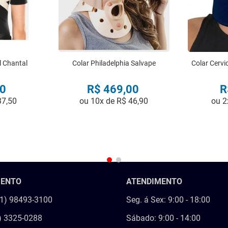
 Chantal
Colar Philadelphia Salvape
Colar Cerv
0
R$
469
,
00
R
37
,
50
ou
10
x de
R$
46
,
90
ou
2
R
COMPRAR
MENTO
ATENDIMENTO
21) 98493-3100
Seg. á Sex: 9:00 - 18:00
) 3325-0288
Sábado: 9:00 - 14:00