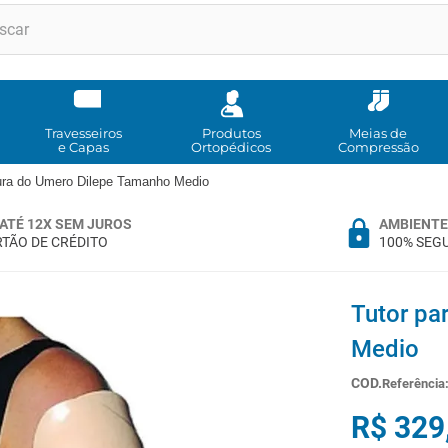
RMOS MAIS BUSCADOS
andadores
meia compressao
Travesseiros
Produtos
Meias de
e Capas
Ortopédicos
Compressão
cadeira rodas
tura do Umero Dilepe Tamanho Medio
cadeira higienica
ATÉ 12X SEM JUROS
AMBIENTE
munique
TÃO DE CRÉDITO
100% SEG
tipoia
muleta
Tutor pa
imobilizador joelho
Medio
almofadas
Referência
º
ortese polegar punho
R$
329