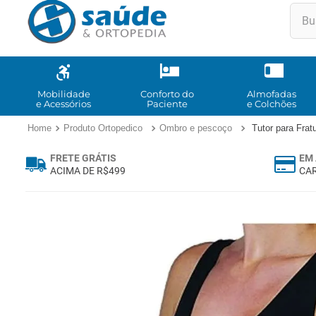
Buscar
TE
1
º
2
º
Mobilidade
Conforto do
Almofadas
e Acessórios
Paciente
e Colchões
3
º
Produto Ortopedico
Ombro e pescoço
Tutor para Fra
4
º
FRETE GRÁTIS
EM 
5
º
ACIMA DE R$499
CAR
6
º
7
º
8
º
9
º
10