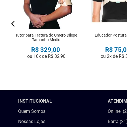
Tutor para Fratura do Umero Dilepe
Educador Postural
Tamanho Medio
R$
329
,
00
R$
75
,
0
ou
10
x de
R$
32
,
90
ou
2
x de
R$
COMPRAR
COMPRA
INSTITUCIONAL
ATENDI
Quem Somos
Online: (
Nossas Lojas
Barra (21