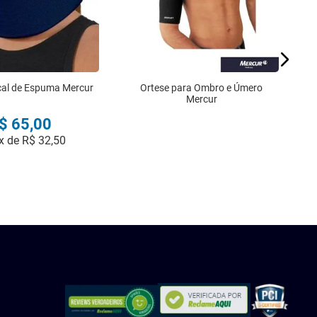
ical de Espuma Mercur
Ortese para Ombro e Úmero
Mercur
$
65
,
00
x de
R$
32
,
50
COMPRAR
INDISPONÍVEL