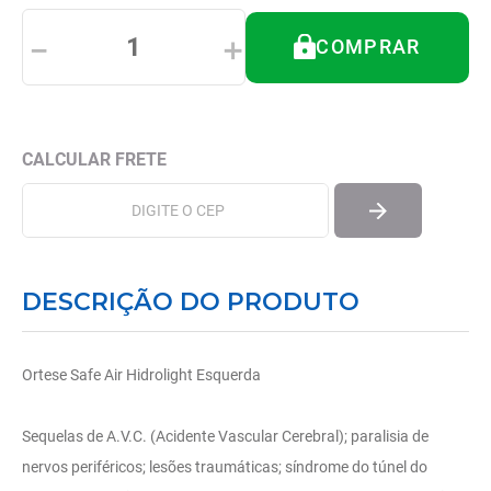
8
º
tipoia
－
＋
COMPRAR
9
º
imobilizador joelho
10
º
bota imobilizadora
DESCRIÇÃO DO PRODUTO
Ortese Safe Air Hidrolight Esquerda
Sequelas de A.V.C. (Acidente Vascular Cerebral); paralisia de
nervos periféricos; lesões traumáticas; síndrome do túnel do