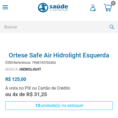
0
Buscar
TERMOS MAIS BUSCADOS
Ortese Safe Air Hidrolight Esquerda
1
º
andadores
Referência
:
7908192703262
2
º
meia compressao
MARCA:
HIDROLIGHT
3
º
cadeira rodas
R$
125
,
00
4
º
andador
À vista no PIX ou Cartão de Crédito
5
º
cadeira rodas agile
ou
4
x de
R$
31
,
25
6
º
cadeira higienica
10
unidade(s) no estoque!
7
º
munique