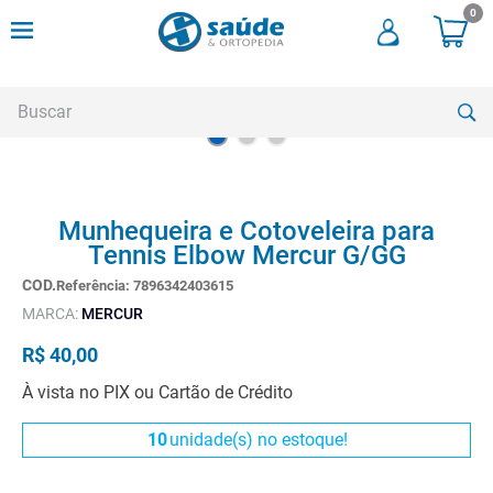
0
Buscar
TERMOS MAIS BUSCADOS
Munhequeira e Cotoveleira para
1
º
andadores
Tennis Elbow Mercur G/GG
2
º
meia compressao
Referência
:
7896342403615
3
º
cadeira rodas
MARCA:
MERCUR
4
º
andador
R$
40
,
00
5
º
cadeira rodas agile
À vista no PIX ou Cartão de Crédito
6
º
cadeira higienica
10
unidade(s) no estoque!
7
º
munique