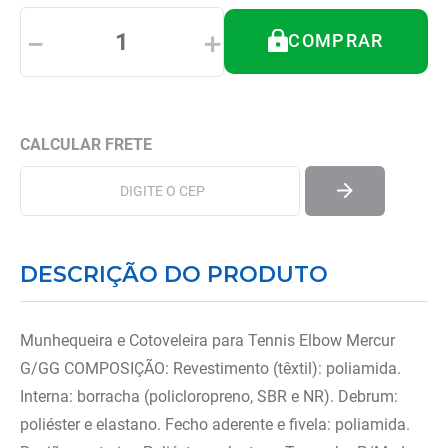
8
º
tipoia
－
＋
COMPRAR
9
º
imobilizador joelho
10
º
bota imobilizadora
DESCRIÇÃO DO PRODUTO
Munhequeira e Cotoveleira para Tennis Elbow Mercur
G/GG COMPOSIÇÃO: Revestimento (têxtil): poliamida.
Interna: borracha (policloropreno, SBR e NR). Debrum:
poliéster e elastano. Fecho aderente e fivela: poliamida.