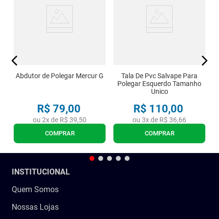
Abdutor de Polegar Mercur G
Tala De Pvc Salvape Para
Polegar Esquerdo Tamanho
Unico
R$
79
,
00
R$
110
,
00
ou
2
x de
R$
39
,
50
ou
3
x de
R$
36
,
66
COMPRAR
COMPRAR
INSTITUCIONAL
Quem Somos
Nossas Lojas