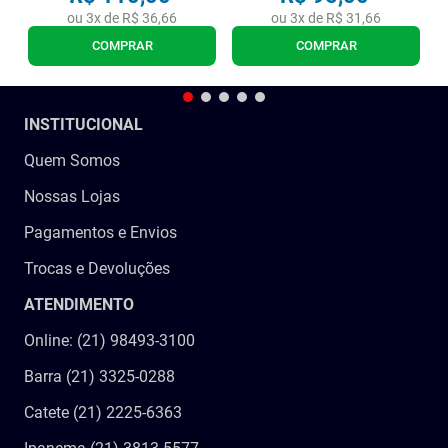
ou
3
x de
R$
36
,
66
ou
3
x de
R$
31
,
66
COMPRAR
COMPRAR
INSTITUCIONAL
Quem Somos
Nossas Lojas
Pagamentos e Envios
Trocas e Devoluções
ATENDIMENTO
Online: (21) 98493-3100
Barra (21) 3325-0288
Catete (21) 2225-6363