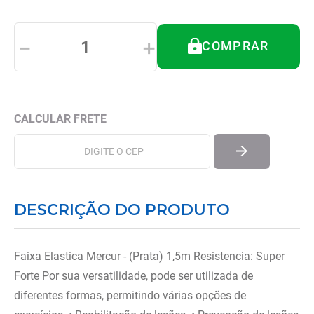
8
º
almofadas
9
º
imobilizador joelho
－
＋
COMPRAR
10
º
ortese polegar punho
DESCRIÇÃO DO PRODUTO
Faixa Elastica Mercur - (Prata) 1,5m Resistencia: Super
Forte Por sua versatilidade, pode ser utilizada de
diferentes formas, permitindo várias opções de