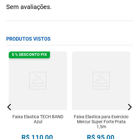
Sem avaliações.
PRODUTOS VISTOS
5 % DESCONTO PIX
o
a
Faixa Elastica TECH BAND
Faixa Elastica para Exercicio
Azul
Mercur Super Forte Prata
1,5m
R$
110
,
00
R$
95
,
00