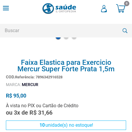
0
Buscar
TERMOS MAIS BUSCADOS
Faixa Elastica para Exercicio
1
º
andadores
Mercur Super Forte Prata 1,5m
2
º
meia compressao
Referência
:
7896342916528
3
º
cadeira rodas
MARCA:
MERCUR
4
º
cadeira higienica
R$
95
,
00
5
º
tipoia
À vista no PIX ou Cartão de Crédito
ou
3
x de
R$
31
,
66
6
º
muleta
7
º
munique
10
unidade(s) no estoque!