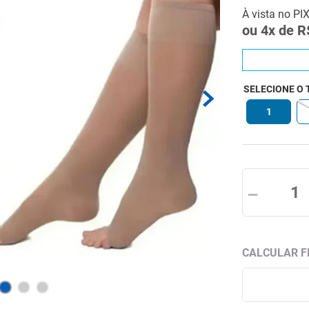
À vista no PI
ou
4
x de
R
SELECIONE O
1
－