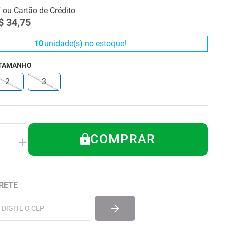
X ou Cartão de Crédito
$
34
,
75
10
unidade(s) no estoque!
 TAMANHO
2
3
COMPRAR
＋