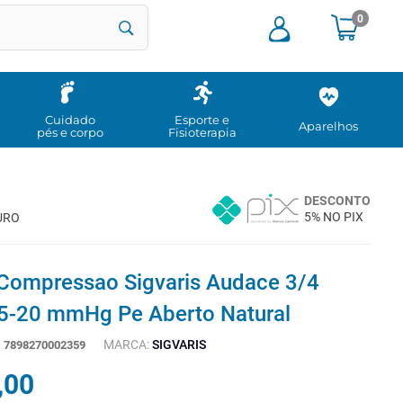
0
Cuidado
Esporte e
Aparelhos
pés e corpo
Fisioterapia
DESCONTO
5% NO PIX
URO
Compressao Sigvaris Audace 3/4
5-20 mmHg Pe Aberto Natural
MARCA:
SIGVARIS
:
7898270002359
,
00