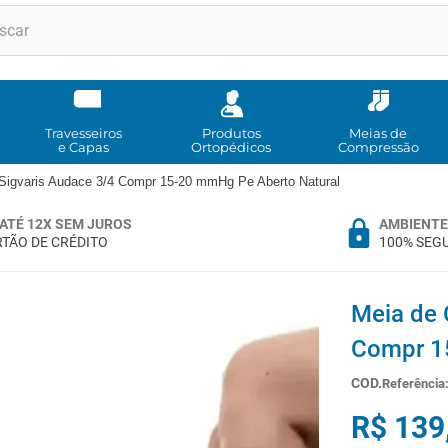
RMOS MAIS BUSCADOS
andadores
meia compressao
Travesseiros
Produtos
Meias de
e Capas
Ortopédicos
Compressão
cadeira rodas
igvaris Audace 3/4 Compr 15-20 mmHg Pe Aberto Natural
bota imobilizadora
ATÉ 12X SEM JUROS
AMBIENTE
andador
TÃO DE CRÉDITO
100% SEG
imobilizador joelho
cadeira rodas agile
Meia de 
tipoia
Compr 1
cadeira higienica
Referência
º
munique
R$
139