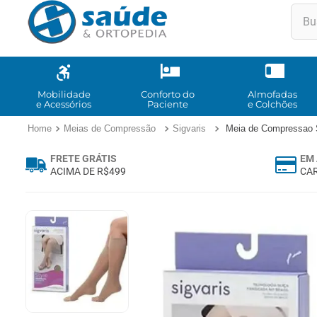
Buscar
TE
1
º
2
º
Mobilidade
Conforto do
Almofadas
e Acessórios
Paciente
e Colchões
3
º
Meias de Compressão
Sigvaris
Meia de Compressao S
4
º
FRETE GRÁTIS
EM 
5
º
ACIMA DE R$499
CAR
6
º
7
º
8
º
9
º
10