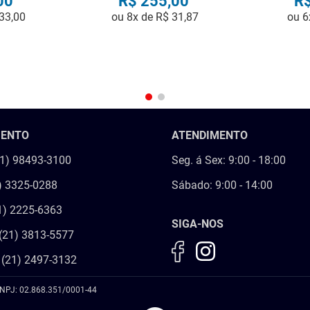
00
R$
255
,
00
R
33
,
00
ou
8
x de
R$
31
,
87
ou
6
R
COMPRAR
MENTO
ATENDIMENTO
21) 98493-3100
Seg. á Sex: 9:00 - 18:00
) 3325-0288
Sábado: 9:00 - 14:00
1) 2225-6363
SIGA-NOS
(21) 3813-5577
 (21) 2497-3132
NPJ: 02.868.351/0001-44