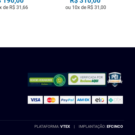
$
190
,
00
R$
310
,
00
x de
R$
31
,
66
ou
10
x de
R$
31
,
00
COMPRAR
COMPRAR
PLATAFORMA:
VTEX
|
IMPLANTAÇÃO:
EFCINCO