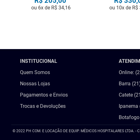
R$
205
,
00
R$
330
,
ou
6
x de
R$
34
,
16
ou
10
x de
R$
COMPRAR
COMPRA
INSTITUCIONAL
ATENDI
Quem Somos
Online: (
Nossas Lojas
Barra (21
Pagamentos e Envios
Catete (2
Trocas e Devoluções
Ipanema 
Botafogo
© 2022 PH COM. E LOCAÇÃO DE EQUIP. MÉDICOS HOSPITALARES LTDA. - C