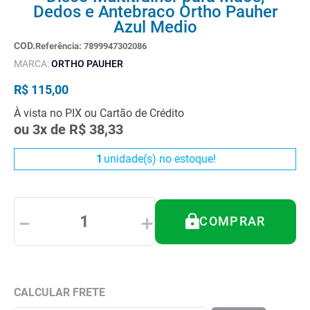
8
º
andador
Dedos e Antebraco Ortho Pauher
Azul Medio
9
º
tipoia
Referência
:
7899947302086
10
º
cadeira higienica
MARCA:
ORTHO PAUHER
R$
115
,
00
À vista no PIX ou Cartão de Crédito
ou
3
x de
R$
38
,
33
1
unidade(s) no estoque!
－
＋
COMPRAR