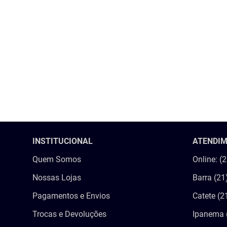
INSTITUCIONAL
ATENDI
Quem Somos
Online: (
Nossas Lojas
Barra (21
Pagamentos e Envios
Catete (2
Trocas e Devoluções
Ipanema 