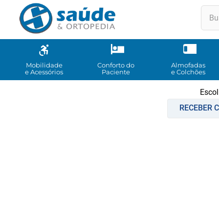
Buscar
TE
1
º
2
º
Mobilidade
Conforto do
Almofadas
e Acessórios
Paciente
e Colchões
3
º
Escol
4
º
RECEBER C
5
º
6
º
7
º
8
º
9
º
10