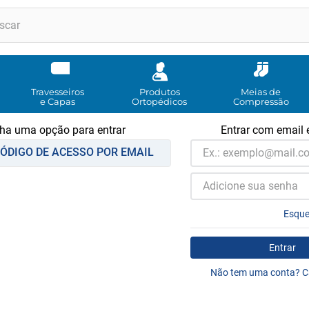
RMOS MAIS BUSCADOS
andadores
meia compressao
Travesseiros
Produtos
Meias de
e Capas
Ortopédicos
Compressão
cadeira rodas
ha uma opção para entrar
Entrar com email 
bota imobilizadora
ÓDIGO DE ACESSO POR EMAIL
andador
imobilizador joelho
cadeira rodas agile
Esque
tipoia
Entrar
cadeira higienica
Não tem uma conta? C
º
munique