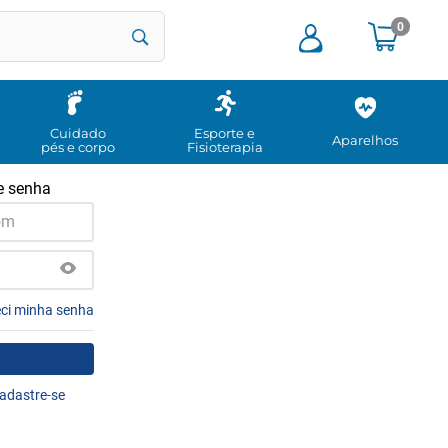
0
Cuidado
Esporte e
Aparelhos
pés e corpo
Fisioterapia
e senha
ci minha senha
adastre-se