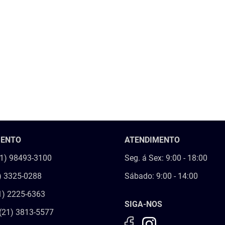
MENTO
ATENDIMENTO
21) 98493-3100
Seg. á Sex: 9:00 - 18:00
) 3325-0288
Sábado: 9:00 - 14:00
1) 2225-6363
SIGA-NOS
(21) 3813-5577