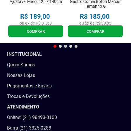
Ajustavel Mercur 25 x 140cm
Gastrostomia Boton Mercur
Tamanho G
R$
189
,
00
R$
185
,
00
ou
6
x de
R$
31
,
50
ou
6
x de
R$
30
,
83
COMPRAR
COMPRAR
INSTITUCIONAL
Quem Somos
Nossas Lojas
Pagamentos e Envios
Trocas e Devoluções
ATENDIMENTO
Online: (21) 98493-3100
Barra (21) 3325-0288