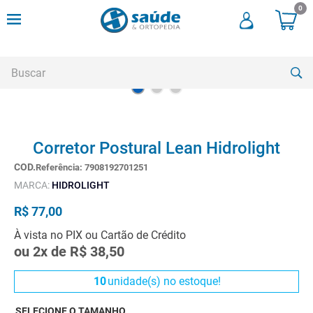
0
Buscar
TERMOS MAIS BUSCADOS
Corretor Postural Lean Hidrolight
1
º
cadeira rodas
Referência
:
7908192701251
2
º
meia compressao
MARCA:
HIDROLIGHT
3
º
andadores
R$
77
,
00
4
º
imobilizador joelho
À vista no PIX ou Cartão de Crédito
5
º
bota imobilizadora
ou
2
x de
R$
38
,
50
6
º
cadeira rodas agile
10
unidade(s) no estoque!
7
º
meia antitrombo
SELECIONE O TAMANHO