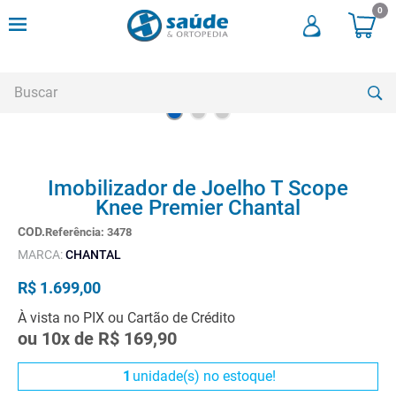
0
Buscar
TERMOS MAIS BUSCADOS
Imobilizador de Joelho T Scope
1
º
andadores
Knee Premier Chantal
2
º
meia compressao
Referência
:
3478
3
º
cadeira rodas
MARCA:
CHANTAL
4
º
bota imobilizadora
R$
1
.
699
,
00
5
º
andador
À vista no PIX ou Cartão de Crédito
ou
10
x de
R$
169
,
90
6
º
imobilizador joelho
7
º
cadeira rodas agile
1
unidade(s) no estoque!