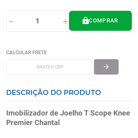
8
º
tipoia
9
º
cadeira higienica
－
＋
COMPRAR
10
º
munique
DESCRIÇÃO DO PRODUTO
Imobilizador de Joelho T Scope Knee
Premier Chantal