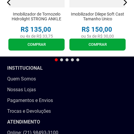
Imobilizador de Tornozelo
Imobilizador Dilepe Soft Cast
Hidrolight STRONG ANKLE
Tamanho Unico
R$
135
,
00
R$
150
,
00
ou
4
x de
R$
33
,
75
ou
5
x de
R$
30
,
00
COMPRAR
COMPRAR
INSTITUCIONAL
Quem Somos
Nossas Lojas
Pagamentos e Envios
Trocas e Devoluções
ATENDIMENTO
Online: (21) 98493-3100