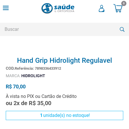
0
Buscar
TERMOS MAIS BUSCADOS
Hand Grip Hidrolight Regulavel
1
º
andadores
Referência
:
7898336433912
2
º
meia compressao
MARCA:
HIDROLIGHT
3
º
cadeira rodas
R$
70
,
00
4
º
cadeira higienica
À vista no PIX ou Cartão de Crédito
5
º
tipoia
ou
2
x de
R$
35
,
00
6
º
muleta
1
unidade(s) no estoque!
7
º
munique