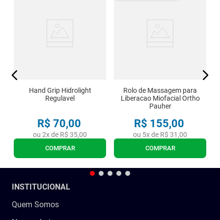
a
Hand Grip Hidrolight
Rolo de Massagem para
Regulavel
Liberacao Miofacial Ortho
Pauher
R$
70
,
00
R$
155
,
00
ou
2
x de
R$
35
,
00
ou
5
x de
R$
31
,
00
COMPRAR
COMPRAR
INSTITUCIONAL
Quem Somos