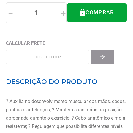
8
º
almofadas
－
＋
COMPRAR
9
º
imobilizador joelho
10
º
ortese polegar punho
DESCRIÇÃO DO PRODUTO
? Auxilia no desenvolvimento muscular das mãos, dedos,
punhos e antebraços; ? Mantêm suas mãos na posição
apropriada durante o exercício; ? Cabo anatômico e mola
resistente; ? Regulagem que possibilita diferentes níveis