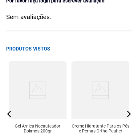
Por favor faça login para escrever avaliação
Sem avaliações.
PRODUTOS VISTOS
a
o
Gel Arnica Nocauteador
Creme Hidratante Para os Pés
Dokmos 200gr
e Pernas Ortho Pauher