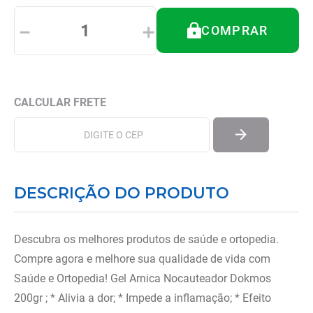
8
º
almofadas
－
＋
COMPRAR
9
º
imobilizador joelho
10
º
ortese polegar punho
DESCRIÇÃO DO PRODUTO
Descubra os melhores produtos de saúde e ortopedia.
Compre agora e melhore sua qualidade de vida com
Saúde e Ortopedia! Gel Arnica Nocauteador Dokmos
200gr ; * Alivia a dor; * Impede a inflamação; * Efeito