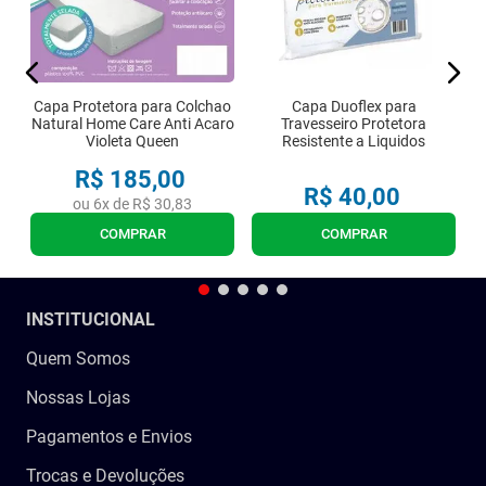
Capa Protetora para Colchao
Capa Duoflex para
Natural Home Care Anti Acaro
Travesseiro Protetora
Violeta Queen
Resistente a Liquidos
R$
185
,
00
R$
40
,
00
ou
6
x de
R$
30
,
83
COMPRAR
COMPRAR
INSTITUCIONAL
Quem Somos
Nossas Lojas
Pagamentos e Envios
Trocas e Devoluções