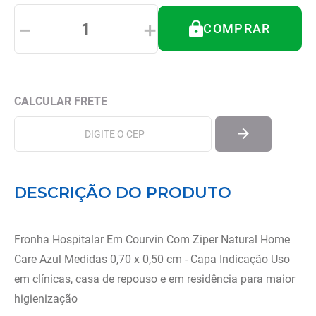
8
º
tipoia
－
＋
COMPRAR
9
º
imobilizador joelho
10
º
bota imobilizadora
DESCRIÇÃO DO PRODUTO
Fronha Hospitalar Em Courvin Com Ziper Natural Home
Care Azul Medidas 0,70 x 0,50 cm - Capa Indicação Uso
em clínicas, casa de repouso e em residência para maior
higienização