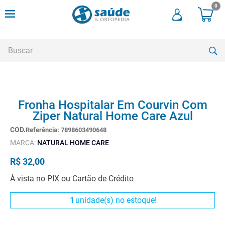
0
Buscar
TERMOS MAIS BUSCADOS
Fronha Hospitalar Em Courvin Com
1
º
andadores
Ziper Natural Home Care Azul
2
º
meia compressao
Referência
:
7898603490648
3
º
cadeira rodas
MARCA:
NATURAL HOME CARE
4
º
andador
R$
32
,
00
5
º
cadeira rodas agile
À vista no PIX ou Cartão de Crédito
6
º
cadeira higienica
1
unidade(s) no estoque!
7
º
munique