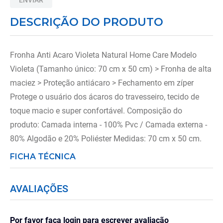
8
º
andador
DESCRIÇÃO DO PRODUTO
9
º
tipoia
10
º
cadeira higienica
Fronha Anti Acaro Violeta Natural Home Care Modelo
Violeta (Tamanho único: 70 cm x 50 cm) > Fronha de alta
maciez > Proteção antiácaro > Fechamento em zíper
Protege o usuário dos ácaros do travesseiro, tecido de
toque macio e super confortável. Composição do
produto: Camada interna - 100% Pvc / Camada externa -
80% Algodão e 20% Poliéster Medidas: 70 cm x 50 cm.
FICHA TÉCNICA
AVALIAÇÕES
Por favor faça login para escrever avaliação