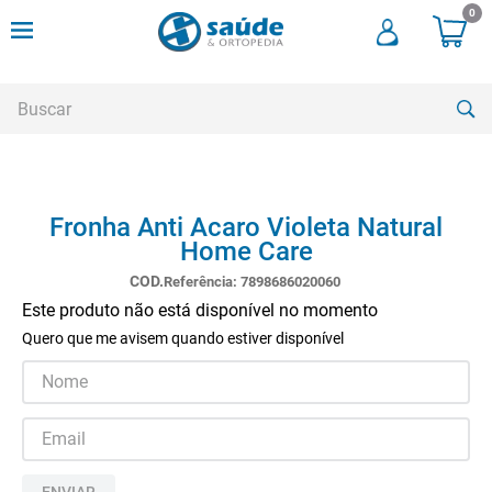
0
Buscar
TERMOS MAIS BUSCADOS
Fronha Anti Acaro Violeta Natural
1
º
cadeira rodas
Home Care
2
º
meia compressao
Referência
:
7898686020060
3
º
andadores
Este produto não está disponível no momento
Quero que me avisem quando estiver disponível
4
º
imobilizador joelho
5
º
bota imobilizadora
6
º
cadeira rodas agile
7
º
meia antitrombo
ENVIAR