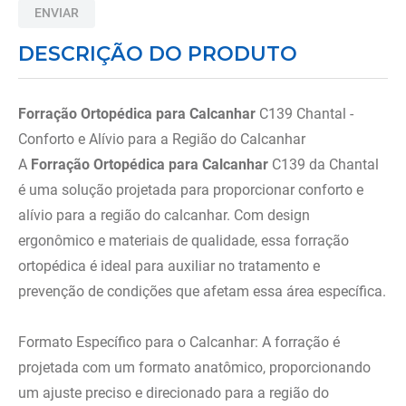
ENVIAR
8
º
tipoia
DESCRIÇÃO DO PRODUTO
9
º
cadeira higienica
10
º
munique
Forração Ortopédica para Calcanhar
C139 Chantal -
Conforto e Alívio para a Região do Calcanhar
A
Forração Ortopédica para Calcanhar
C139 da Chantal
é uma solução projetada para proporcionar conforto e
alívio para a região do calcanhar. Com design
ergonômico e materiais de qualidade, essa forração
ortopédica é ideal para auxiliar no tratamento e
prevenção de condições que afetam essa área específica.
Formato Específico para o Calcanhar: A forração é
projetada com um formato anatômico, proporcionando
um ajuste preciso e direcionado para a região do