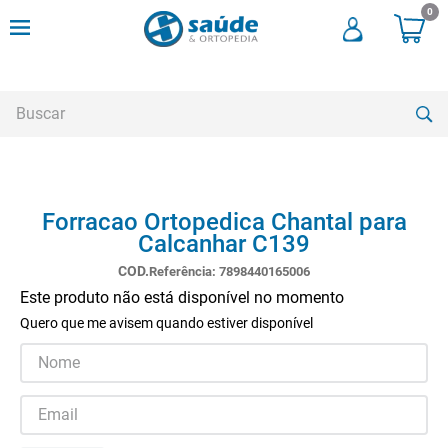
0
Buscar
TERMOS MAIS BUSCADOS
Forracao Ortopedica Chantal para
1
º
andadores
Calcanhar C139
2
º
meia compressao
Referência
:
7898440165006
3
º
cadeira rodas
Este produto não está disponível no momento
Quero que me avisem quando estiver disponível
4
º
bota imobilizadora
5
º
andador
6
º
imobilizador joelho
7
º
cadeira rodas agile