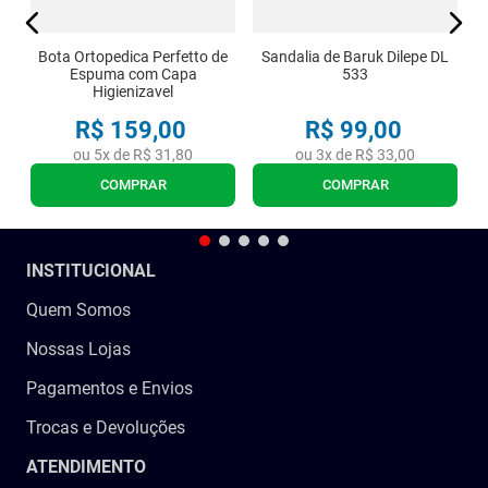
Bota Ortopedica Perfetto de
Sandalia de Baruk Dilepe DL
Espuma com Capa
533
Higienizavel
R$
159
,
00
R$
99
,
00
ou
5
x de
R$
31
,
80
ou
3
x de
R$
33
,
00
COMPRAR
COMPRAR
INSTITUCIONAL
Quem Somos
Nossas Lojas
Pagamentos e Envios
Trocas e Devoluções
ATENDIMENTO