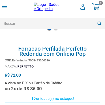
0
Buscar
TERMOS MAIS BUSCADOS
Forracao Perfilada Perfetto
1
º
cadeira rodas
Redonda com Orificio Pop
2
º
meia compressao
Referência
:
7908493204086
3
º
andadores
MARCA:
PERFETTO
4
º
imobilizador joelho
R$
72
,
00
5
º
bota imobilizadora
À vista no PIX ou Cartão de Crédito
ou
2
x de
R$
36
,
00
6
º
cadeira rodas agile
7
º
meia antitrombo
10
unidade(s) no estoque!