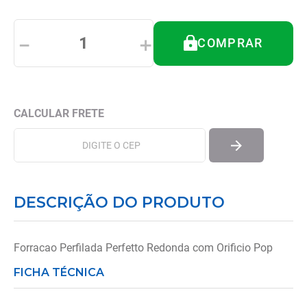
8
º
andador
9
º
tipoia
－
＋
COMPRAR
10
º
cadeira higienica
DESCRIÇÃO DO PRODUTO
Forracao Perfilada Perfetto Redonda com Orificio Pop
FICHA TÉCNICA