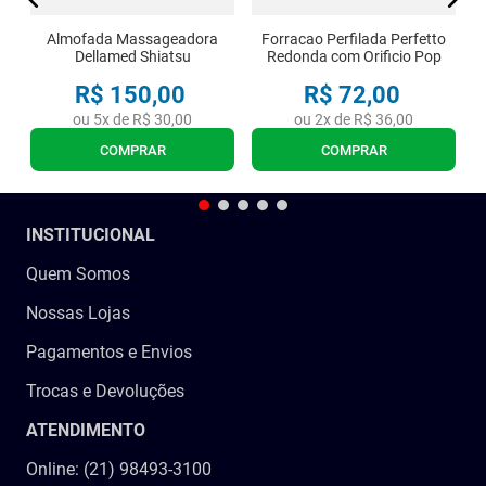
Almofada Massageadora
Forracao Perfilada Perfetto
Dellamed Shiatsu
Redonda com Orificio Pop
R$
150
,
00
R$
72
,
00
ou
5
x de
R$
30
,
00
ou
2
x de
R$
36
,
00
COMPRAR
COMPRAR
INSTITUCIONAL
Quem Somos
Nossas Lojas
Pagamentos e Envios
Trocas e Devoluções
ATENDIMENTO
Online: (21) 98493-3100