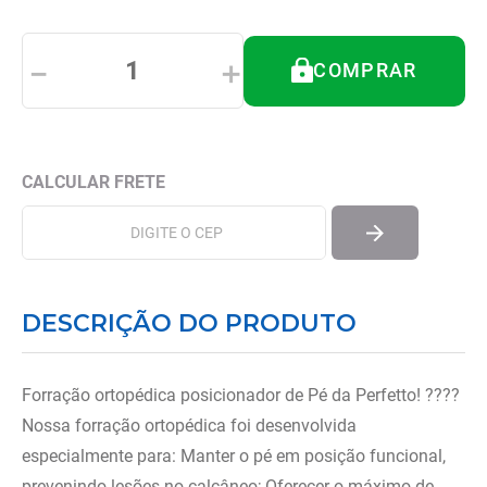
8
º
andador
9
º
tipoia
－
＋
COMPRAR
10
º
cadeira higienica
DESCRIÇÃO DO PRODUTO
Forração ortopédica posicionador de Pé da Perfetto! ????
Nossa forração ortopédica foi desenvolvida
especialmente para: Manter o pé em posição funcional,
prevenindo lesões no calcâneo; Oferecer o máximo de