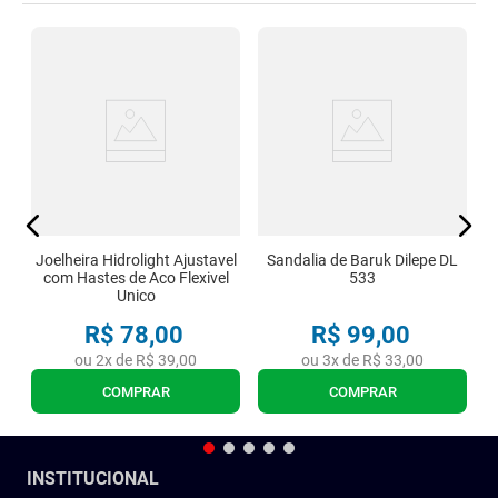
J
Joelheira Hidrolight Ajustavel
Sandalia de Baruk Dilepe DL
com Hastes de Aco Flexivel
533
Unico
R$
78
,
00
R$
99
,
00
ou
2
x de
R$
39
,
00
ou
3
x de
R$
33
,
00
COMPRAR
COMPRAR
INSTITUCIONAL