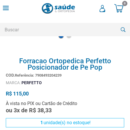
0
Buscar
TERMOS MAIS BUSCADOS
Forracao Ortopedica Perfetto
1
º
cadeira rodas
Posicionador de Pe Pop
2
º
meia compressao
Referência
:
7908493204239
3
º
andadores
MARCA:
PERFETTO
4
º
imobilizador joelho
R$
115
,
00
5
º
bota imobilizadora
À vista no PIX ou Cartão de Crédito
ou
3
x de
R$
38
,
33
6
º
cadeira rodas agile
7
º
meia antitrombo
1
unidade(s) no estoque!