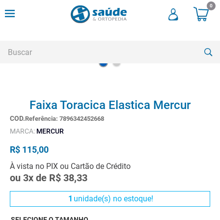
0
Buscar
TERMOS MAIS BUSCADOS
Faixa Toracica Elastica Mercur
1
º
cadeira rodas
Referência
:
7896342452668
2
º
meia compressao
MARCA:
MERCUR
3
º
andadores
R$
115
,
00
4
º
imobilizador joelho
À vista no PIX ou Cartão de Crédito
5
º
bota imobilizadora
ou
3
x de
R$
38
,
33
6
º
cadeira rodas agile
1
unidade(s) no estoque!
7
º
meia antitrombo
SELECIONE O TAMANHO