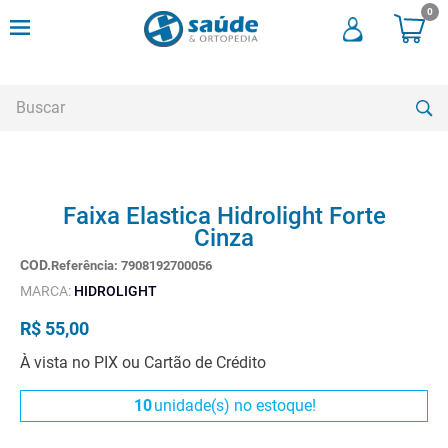
0
Buscar
TERMOS MAIS BUSCADOS
Faixa Elastica Hidrolight Forte
1
º
andadores
Cinza
2
º
meia compressao
Referência
:
7908192700056
3
º
cadeira rodas
MARCA:
HIDROLIGHT
4
º
andador
R$
55
,
00
5
º
cadeira rodas agile
À vista no PIX ou Cartão de Crédito
6
º
cadeira higienica
10
unidade(s) no estoque!
7
º
tipoia