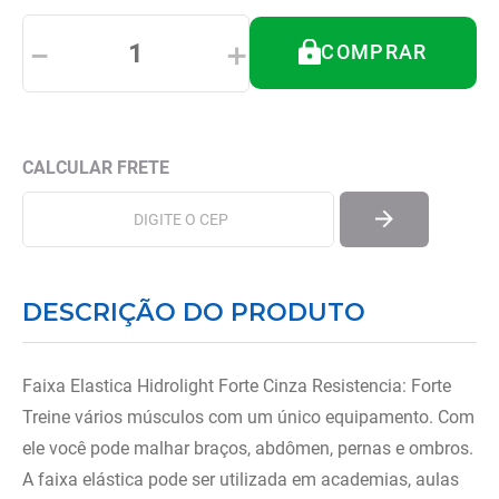
8
º
munique
－
＋
COMPRAR
9
º
imobilizador joelho
10
º
almofadas
DESCRIÇÃO DO PRODUTO
Faixa Elastica Hidrolight Forte Cinza Resistencia: Forte
Treine vários músculos com um único equipamento. Com
ele você pode malhar braços, abdômen, pernas e ombros.
A faixa elástica pode ser utilizada em academias, aulas