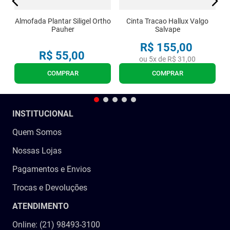
Almofada Plantar Siligel Ortho
Cinta Tracao Hallux Valgo
Pauher
Salvape
R$
155
,
00
R$
55
,
00
ou
5
x de
R$
31
,
00
COMPRAR
COMPRAR
INSTITUCIONAL
Quem Somos
Nossas Lojas
Pagamentos e Envios
Trocas e Devoluções
ATENDIMENTO
Online: (21) 98493-3100