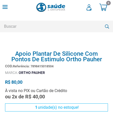
0
Buscar
TERMOS MAIS BUSCADOS
Apoio Plantar De Silicone Com
1
º
andadores
Pontos De Estimulo Ortho Pauher
2
º
meia compressao
Referência
:
7898415018504
3
º
cadeira rodas
MARCA:
ORTHO PAUHER
4
º
andador
R$
80
,
00
5
º
cadeira rodas agile
À vista no PIX ou Cartão de Crédito
ou
2
x de
R$
40
,
00
6
º
cadeira higienica
7
º
munique
1
unidade(s) no estoque!