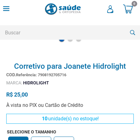
0
Buscar
TERMOS MAIS BUSCADOS
Corretivo para Joanete Hidrolight
1
º
andadores
Referência
:
7908192705716
2
º
meia compressao
MARCA:
HIDROLIGHT
3
º
cadeira rodas
R$
25
,
00
4
º
bota imobilizadora
À vista no PIX ou Cartão de Crédito
5
º
andador
10
unidade(s) no estoque!
6
º
imobilizador joelho
7
SELECIONE O TAMANHO
º
cadeira rodas agile