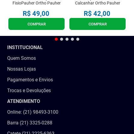
FisioPauher Ortho Pauher
Calcanhar Ortho Pauher
R$
49
,
00
R$
42
,
00
COMPRAR
COMPRAR
INSTITUCIONAL
Quem Somos
Nossas Lojas
Pagamentos e Envios
Trocas e Devoluções
ATENDIMENTO
Online: (21) 98493-3100
Barra (21) 3325-0288
Catete (21) 2225-6363