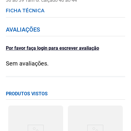
36 ao 39 Tam G: calçado 40 ao 44
FICHA TÉCNICA
AVALIAÇÕES
Por favor faça login para escrever avaliação
Sem avaliações.
PRODUTOS VISTOS
a