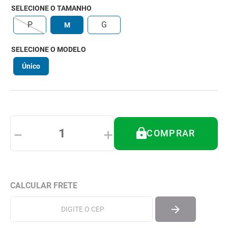
8
º
andador
SELECIONE O TAMANHO
9
º
tipoia
P
G
M
10
º
cadeira higienica
SELECIONE O MODELO
Único
－
＋
COMPRAR