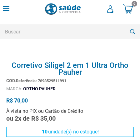
0
Buscar
TERMOS MAIS BUSCADOS
Corretivo Siligel 2 em 1 Ultra Ortho
1
º
cadeira rodas
Pauher
2
º
meia compressao
Referência
:
7898529511991
3
º
andadores
MARCA:
ORTHO PAUHER
4
º
imobilizador joelho
R$
70
,
00
5
º
bota imobilizadora
À vista no PIX ou Cartão de Crédito
ou
2
x de
R$
35
,
00
6
º
cadeira rodas agile
7
º
meia antitrombo
10
unidade(s) no estoque!