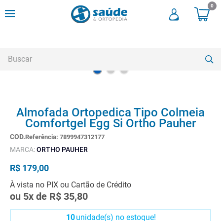
0
Buscar
TERMOS MAIS BUSCADOS
Almofada Ortopedica Tipo Colmeia
1
º
andadores
Comfortgel Egg Si Ortho Pauher
2
º
meia compressao
Referência
:
7899947312177
3
º
cadeira rodas
MARCA:
ORTHO PAUHER
4
º
cadeira higienica
R$
179
,
00
5
º
munique
À vista no PIX ou Cartão de Crédito
ou
5
x de
R$
35
,
80
6
º
tipoia
7
º
muleta
10
unidade(s) no estoque!