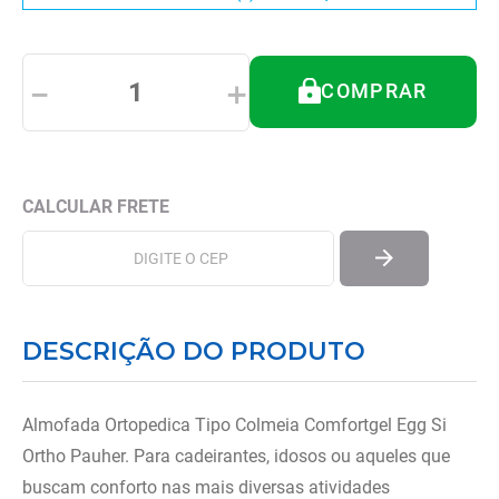
8
º
imobilizador joelho
9
º
almofadas
－
＋
COMPRAR
10
º
ortese polegar punho
DESCRIÇÃO DO PRODUTO
Almofada Ortopedica Tipo Colmeia Comfortgel Egg Si
Ortho Pauher. Para cadeirantes, idosos ou aqueles que
buscam conforto nas mais diversas atividades