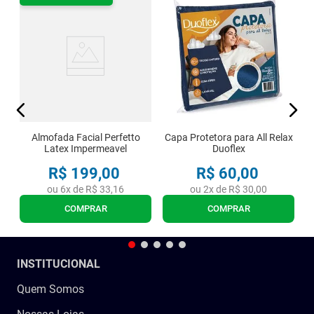
el
A
Almofada Facial Perfetto
Capa Protetora para All Relax
Latex Impermeavel
Duoflex
R$
199
,
00
R$
60
,
00
ou
6
x de
R$
33
,
16
ou
2
x de
R$
30
,
00
COMPRAR
COMPRAR
INSTITUCIONAL
Quem Somos