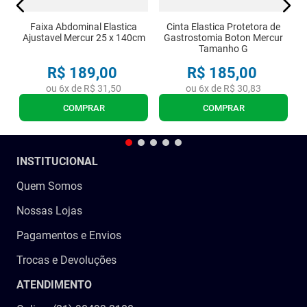
Faixa Abdominal Elastica
Cinta Elastica Protetora de
Ajustavel Mercur 25 x 140cm
Gastrostomia Boton Mercur
Tamanho G
R$
189
,
00
R$
185
,
00
ou
6
x de
R$
31
,
50
ou
6
x de
R$
30
,
83
COMPRAR
COMPRAR
INSTITUCIONAL
Quem Somos
Nossas Lojas
Pagamentos e Envios
Trocas e Devoluções
ATENDIMENTO