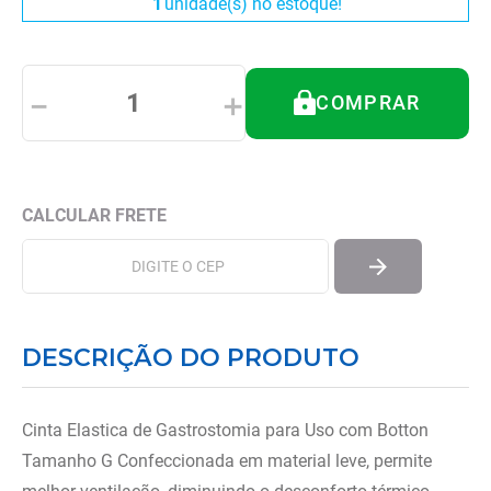
1
unidade(s) no estoque!
8
º
imobilizador joelho
9
º
almofadas
10
º
ortese polegar punho
－
＋
COMPRAR
DESCRIÇÃO DO PRODUTO
Cinta Elastica de Gastrostomia para Uso com Botton
Tamanho G Confeccionada em material leve, permite