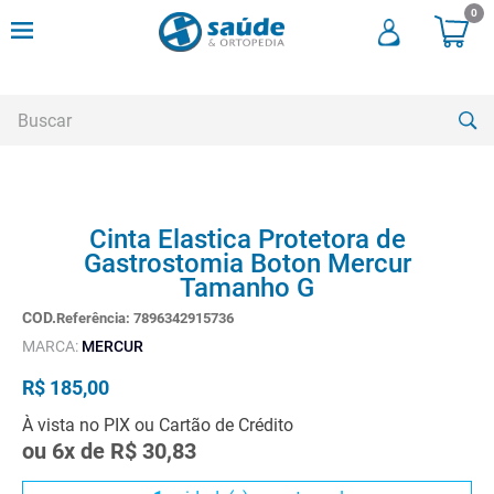
0
Buscar
TERMOS MAIS BUSCADOS
Cinta Elastica Protetora de
1
º
andadores
Gastrostomia Boton Mercur
2
º
meia compressao
Tamanho G
3
º
cadeira rodas
Referência
:
7896342915736
MARCA:
MERCUR
4
º
cadeira higienica
R$
185
,
00
5
º
munique
À vista no PIX ou Cartão de Crédito
6
º
tipoia
ou
6
x de
R$
30
,
83
7
º
muleta