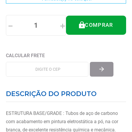
8
º
imobilizador joelho
9
º
almofadas
－
＋
10
º
ortese polegar punho
COMPRAR
DESCRIÇÃO DO PRODUTO
ESTRUTURA BASE/GRADE : Tubos de aço de carbono
com acabamento em pintura eletrostática a pó, na cor
branca, de excelente resistência química e mecânica.