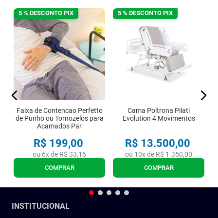
5 % DESCONTO PIX
5 % DESCONTO PIX
e
Faixa de Contencao Perfetto
Cama Poltrona Pilati
de Punho ou Tornozelos para
Evolution 4 Movimentos
Acamados Par
R$
199
,
00
R$
13
.
500
,
00
ou
6
x de
R$
33
,
16
ou
10
x de
R$
1
.
350
,
00
COMPRAR
COMPRAR
INSTITUCIONAL