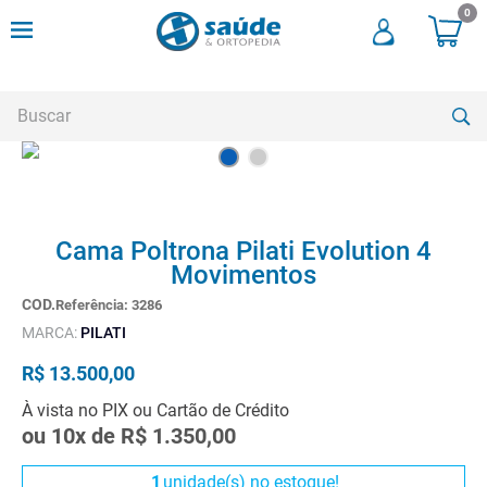
0
Buscar
TERMOS MAIS BUSCADOS
1
º
andadores
Cama Poltrona Pilati Evolution 4
Movimentos
2
º
meia compressao
Referência
:
3286
3
º
cadeira rodas
MARCA:
PILATI
4
º
cadeira higienica
R$
13
.
500
,
00
5
º
munique
À vista no PIX ou Cartão de Crédito
6
º
tipoia
ou
10
x de
R$
1
.
350
,
00
7
º
muleta
1
unidade(s) no estoque!