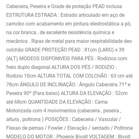
Cabeceira, Peseira e Grade de proteção PEAD inclusa
ESTRUTURA ESTRADA : Estrado articulado em aço de
carnobo com acabamento em pintura elestrostática a pó,
na cor branca , de excelente resistência química e
mecânica . Ripas de metal para maior respirabilidade deo
colchão GRADE PROTEÇÃO PEAD : 81cm (LARG) x 39
(ALT) MODEOS DISPONIVEIS PARA PÉS : Rodízios com
freio duplo diagonal ALTURA DOS PÉS / RODIZIO :
Rodizio 10cm ALTURA TOTAL COM COLCHÃO : 63 cm até
78cm ÂNGULO DE INCLINAÇÃO : Ângulo Cabeceira 71º e
Peseira 90º (Para baixo) ALTURA DA ELEVAÇÃO : 52cm
até 68cm QUANTIDADE DA ELEVAÇÃO : Cama
Motorizada com 4 moivimentos (cabeceira , peseira ,
altura , poltrona ) POSIÇÕES : Cabeceira / Vascular /
Flexao de pernas / Fowler / Elevação / sentado / Poltrona
MODELO DO MOTOR : Phoenix Bivolt VOLTAGEM : Bivolt