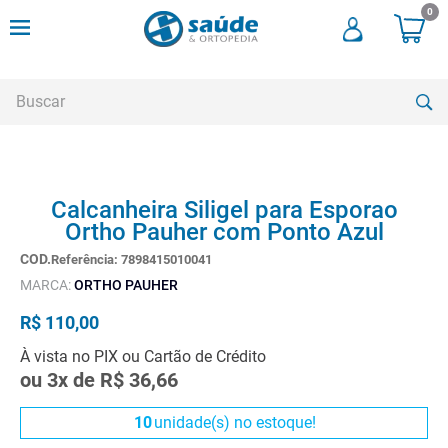
0
Buscar
TERMOS MAIS BUSCADOS
Calcanheira Siligel para Esporao
1
º
cadeira rodas
Ortho Pauher com Ponto Azul
2
º
meia compressao
Referência
:
7898415010041
3
º
andadores
MARCA:
ORTHO PAUHER
4
º
imobilizador joelho
R$
110
,
00
5
º
bota imobilizadora
À vista no PIX ou Cartão de Crédito
ou
3
x de
R$
36
,
66
6
º
cadeira rodas agile
7
º
meia antitrombo
10
unidade(s) no estoque!