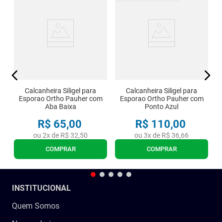
or
er
Calcanheira Siligel para
Calcanheira Siligel para
Esporao Ortho Pauher com
Esporao Ortho Pauher com
Aba Baixa
Ponto Azul
R$
65
,
00
R$
110
,
00
ou
2
x de
R$
32
,
50
ou
3
x de
R$
36
,
66
COMPRAR
COMPRAR
INSTITUCIONAL
Quem Somos