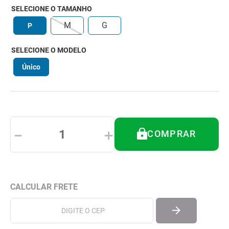
8
º
andador
SELECIONE O TAMANHO
9
º
tipoia
M
G
P
10
º
cadeira higienica
SELECIONE O MODELO
Único
－
＋
COMPRAR