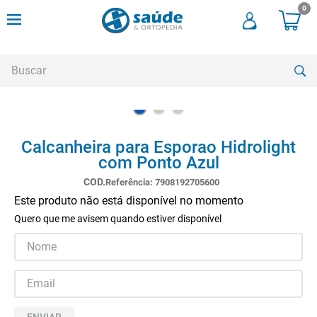
0
Buscar
TERMOS MAIS BUSCADOS
Calcanheira para Esporao Hidrolight
1
º
andadores
com Ponto Azul
2
º
meia compressao
Referência
:
7908192705600
3
º
cadeira rodas
Este produto não está disponível no momento
Quero que me avisem quando estiver disponível
4
º
bota imobilizadora
5
º
andador
6
º
imobilizador joelho
7
º
cadeira rodas agile