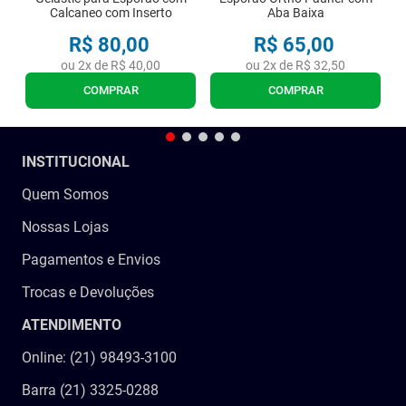
Calcaneo com Inserto
Aba Baixa
R$
80
,
00
R$
65
,
00
ou
2
x de
R$
40
,
00
ou
2
x de
R$
32
,
50
COMPRAR
COMPRAR
INSTITUCIONAL
Quem Somos
Nossas Lojas
Pagamentos e Envios
Trocas e Devoluções
ATENDIMENTO
Online: (21) 98493-3100
Barra (21) 3325-0288