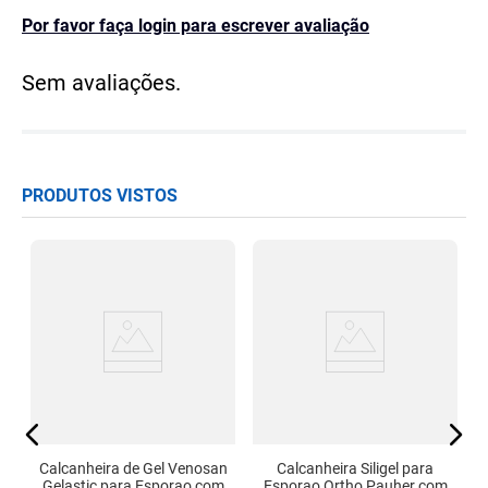
Por favor faça login para escrever avaliação
Sem avaliações.
PRODUTOS VISTOS
or
er
Calcanheira de Gel Venosan
Calcanheira Siligel para
Gelastic para Esporao com
Esporao Ortho Pauher com