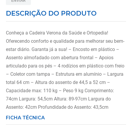
ENVIAR
8
º
almofadas
DESCRIÇÃO DO PRODUTO
9
º
imobilizador joelho
10
º
ortese polegar punho
Conheça a Cadeira Verona da Saúde e Ortopedia!
Oferecendo conforto e qualidade para melhorar seu bem-
estar diário. Garanta já a sua! – Encosto em plástico –
Assento almofadado com abertura frontal – Apoios
articulado para os pés – 4 rodízios em plástico com freio
– Coletor com tampa – Estrutura em alumínio – Largura
total 64 cm – Altura do assento de 44,5 a 52 cm –
Capacidade max: 110 kg – Peso 9 kg Comprimento:
74cm Largura: 54,5cm Altura: 89-97cm Largura do
Assento: 42cm Profundidade do Assento: 43,5cm
FICHA TÉCNICA