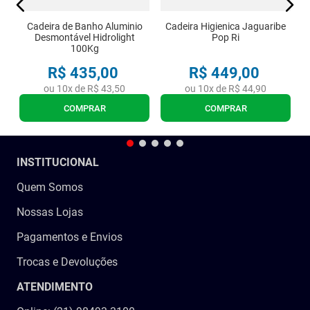
Cadeira de Banho Aluminio
Cadeira Higienica Jaguaribe
Desmontável Hidrolight
Pop Ri
100Kg
R$
435
,
00
R$
449
,
00
ou
10
x de
R$
43
,
50
ou
10
x de
R$
44
,
90
COMPRAR
COMPRAR
INSTITUCIONAL
Quem Somos
Nossas Lojas
Pagamentos e Envios
Trocas e Devoluções
ATENDIMENTO