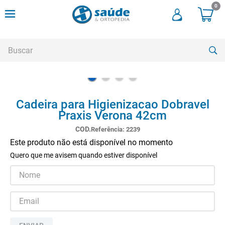
0
Buscar
TERMOS MAIS BUSCADOS
Cadeira para Higienizacao Dobravel
1
º
andadores
Praxis Verona 42cm
2
º
meia compressao
Referência
:
2239
3
º
cadeira rodas
Este produto não está disponível no momento
Quero que me avisem quando estiver disponível
4
º
cadeira higienica
5
º
tipoia
6
º
muleta
7
º
munique