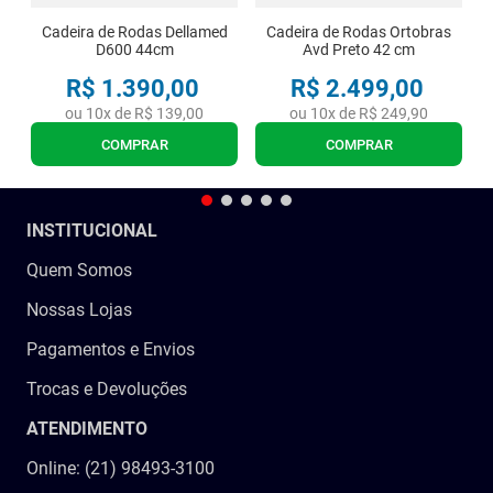
Cadeira de Rodas Dellamed
Cadeira de Rodas Ortobras
D600 44cm
Avd Preto 42 cm
R$
1
.
390
,
00
R$
2
.
499
,
00
ou
10
x de
R$
139
,
00
ou
10
x de
R$
249
,
90
COMPRAR
COMPRAR
INSTITUCIONAL
Quem Somos
Nossas Lojas
Pagamentos e Envios
Trocas e Devoluções
ATENDIMENTO
Online: (21) 98493-3100