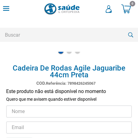
0
Buscar
TERMOS MAIS BUSCADOS
Cadeira De Rodas Agile Jaguaribe
1
º
andadores
44cm Preta
2
º
meia compressao
Referência
:
7898426245067
3
º
cadeira rodas
Este produto não está disponível no momento
Quero que me avisem quando estiver disponível
4
º
andador
5
º
cadeira rodas agile
6
º
cadeira higienica
7
º
munique