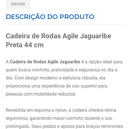
ENVIAR
8
º
tipoia
DESCRIÇÃO DO PRODUTO
9
º
imobilizador joelho
10
º
bota imobilizadora
Cadeira de Rodas Agile Jaguaribe
Preta 44 cm
A
Cadeira de Rodas Agile Jaguaribe
é a opção ideal para
quem busca conforto, praticidade e segurança no dia a
dia. Com design moderno e estrutura robusta, ela
proporciona uma experiência de uso superior para
pessoas com mobilidade reduzida.
Revestida em espuma e nylon, a cadeira oferece ótima
ergonomia, garantindo maior conforto durante o uso
prolongado. Seus pedais e apoios para braços removíveis