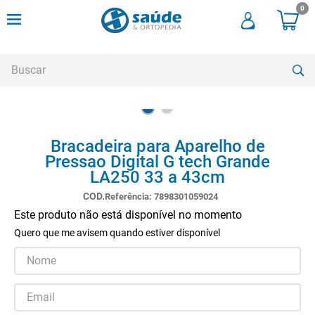
0
Buscar
TERMOS MAIS BUSCADOS
Bracadeira para Aparelho de
1
º
andadores
Pressao Digital G tech Grande
2
º
meia compressao
LA250 33 a 43cm
3
º
cadeira rodas
Referência
:
7898301059024
Este produto não está disponível no momento
4
º
bota imobilizadora
Quero que me avisem quando estiver disponível
5
º
andador
6
º
imobilizador joelho
7
º
cadeira rodas agile