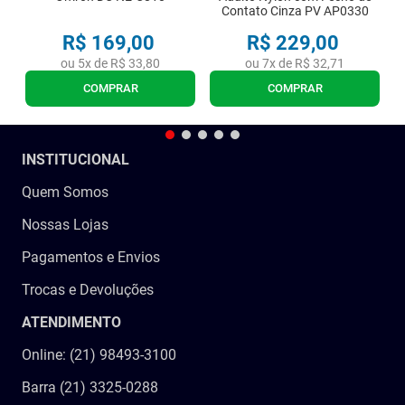
Contato Cinza PV AP0330
R$
169
,
00
R$
229
,
00
ou
5
x de
R$
33
,
80
ou
7
x de
R$
32
,
71
COMPRAR
COMPRAR
INSTITUCIONAL
Quem Somos
Nossas Lojas
Pagamentos e Envios
Trocas e Devoluções
ATENDIMENTO
Online: (21) 98493-3100
Barra (21) 3325-0288