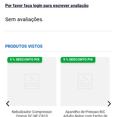
Por favor faça login para escrever avaliação
Sem avaliações.
PRODUTOS VISTOS
5 % DESCONTO PIX
5 % DESCONTO PIX
l
B
0-
Nebulizador Compressor
Aparelho de Pressao BIC
Omron DC NE-C810
Adulto Nylon com Fecho de