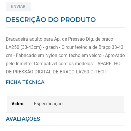
8
º
tipoia
ENVIAR
9
º
cadeira higienica
DESCRIÇÃO DO PRODUTO
10
º
munique
Bracadeira adulto para Ap. de Pressao Dig. de braco
LA250 (33-43cm) - g tech - Circunferência de Braço 33-43
cm - Fabricado em Nylon com fecho em velcro - Aprovado
pelo Inmetro. Compatível com os modelos: - APARELHO
DE PRESSÃO DIGITAL DE BRAÇO LA250 G-TECH
FICHA TÉCNICA
Vídeo
Especificação
AVALIAÇÕES