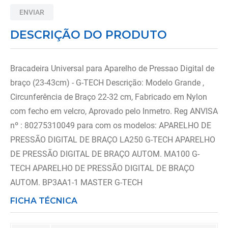
8
º
imobilizador joelho
ENVIAR
9
º
almofadas
DESCRIÇÃO DO PRODUTO
10
º
ortese polegar punho
Bracadeira Universal para Aparelho de Pressao Digital de
braço (23-43cm) - G-TECH Descrição: Modelo Grande ,
Circunferência de Braço 22-32 cm, Fabricado em Nylon
com fecho em velcro, Aprovado pelo Inmetro. Reg ANVISA
nº : 80275310049 para com os modelos: APARELHO DE
PRESSÃO DIGITAL DE BRAÇO LA250 G-TECH APARELHO
DE PRESSÃO DIGITAL DE BRAÇO AUTOM. MA100 G-
TECH APARELHO DE PRESSÃO DIGITAL DE BRAÇO
AUTOM. BP3AA1-1 MASTER G-TECH
FICHA TÉCNICA