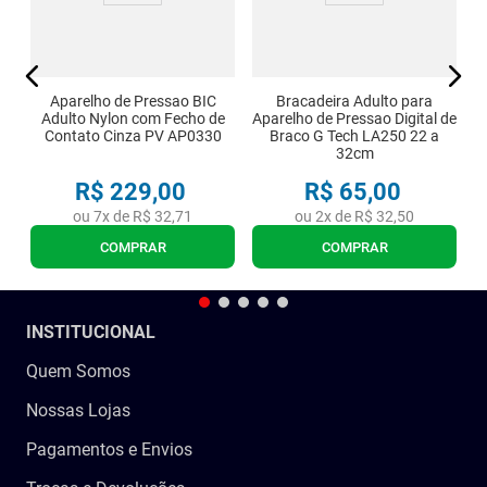
Aparelho de Pressao BIC
Bracadeira Adulto para
Adulto Nylon com Fecho de
Aparelho de Pressao Digital de
Contato Cinza PV AP0330
Braco G Tech LA250 22 a
32cm
R$
229
,
00
R$
65
,
00
ou
7
x de
R$
32
,
71
ou
2
x de
R$
32
,
50
COMPRAR
COMPRAR
INSTITUCIONAL
Quem Somos
Nossas Lojas
Pagamentos e Envios