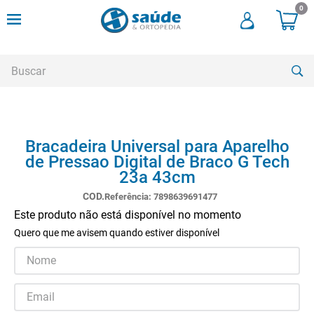
0
Buscar
TERMOS MAIS BUSCADOS
Bracadeira Universal para Aparelho
1
º
andadores
de Pressao Digital de Braco G Tech
2
º
meia compressao
23a 43cm
3
º
cadeira rodas
Referência
:
7898639691477
Este produto não está disponível no momento
4
º
cadeira higienica
Quero que me avisem quando estiver disponível
5
º
munique
6
º
tipoia
7
º
muleta