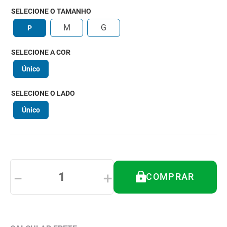
8
º
tipoia
SELECIONE O TAMANHO
9
º
cadeira higienica
M
G
P
10
º
munique
SELECIONE A COR
Único
SELECIONE O LADO
Único
－
＋
COMPRAR