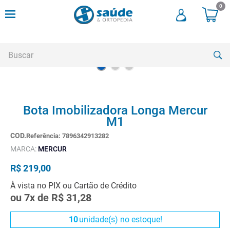
0
Buscar
TERMOS MAIS BUSCADOS
Bota Imobilizadora Longa Mercur
1
º
andadores
M1
2
º
meia compressao
Referência
:
7896342913282
3
º
cadeira rodas
MARCA:
MERCUR
4
º
bota imobilizadora
R$
219
,
00
5
º
andador
À vista no PIX ou Cartão de Crédito
ou
7
x de
R$
31
,
28
6
º
imobilizador joelho
7
º
cadeira rodas agile
10
unidade(s) no estoque!