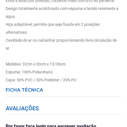
Evita a lesão por pressão, trazendo mais conforto ao paciente.
Design totalmente acolchoado com espuma e tecido resistente a
água.
Alça adaptável, permite que seja fixada em 2 posições
alternativas.
Cavidade de ar no calcanhar proporcionando livre circulação de
ar.
Medidas: 32cm x 20cm x 15/28cm
Espuma: 100% Poliuretano
Capa: 50% PVC / 30% Poliéster / 20% PU
FICHA TÉCNICA
AVALIAÇÕES
Por favor faça login para escrever avaliação