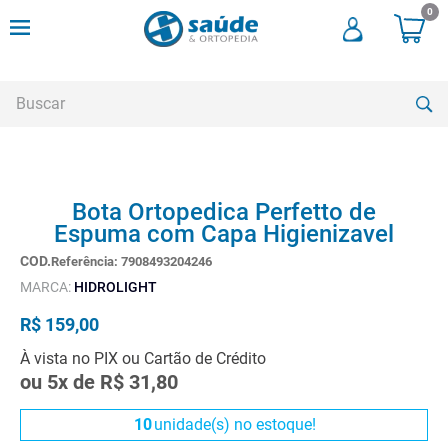
0
Buscar
TERMOS MAIS BUSCADOS
Bota Ortopedica Perfetto de
1
º
cadeira rodas
Espuma com Capa Higienizavel
2
º
meia compressao
Referência
:
7908493204246
3
º
andadores
MARCA:
HIDROLIGHT
4
º
imobilizador joelho
R$
159
,
00
5
º
bota imobilizadora
À vista no PIX ou Cartão de Crédito
ou
5
x de
R$
31
,
80
6
º
cadeira rodas agile
7
º
meia antitrombo
10
unidade(s) no estoque!