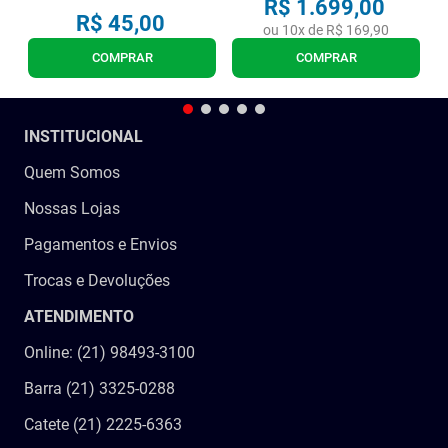
R$
1
.
699
,
00
R$
45
,
00
ou
10
x de
R$
169
,
90
COMPRAR
COMPRAR
INSTITUCIONAL
Quem Somos
Nossas Lojas
Pagamentos e Envios
Trocas e Devoluções
ATENDIMENTO
Online: (21) 98493-3100
Barra (21) 3325-0288
Catete (21) 2225-6363