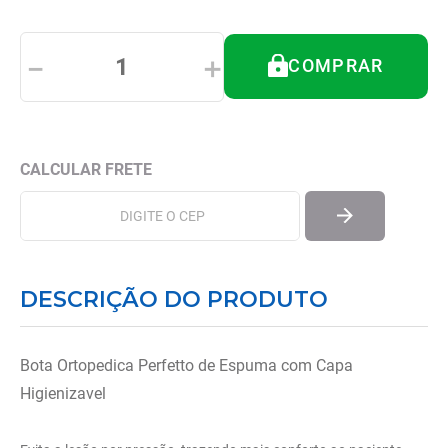
8
º
andador
9
º
tipoia
－
＋
COMPRAR
10
º
cadeira higienica
DESCRIÇÃO DO PRODUTO
Bota Ortopedica Perfetto de Espuma com Capa
Higienizavel